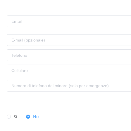
Si
No