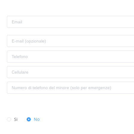
Si
No