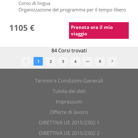
Corso di lingua
Organizzazione del programma per il tempo libero
1105 €
Prenota ora il mio
viaggio
84
Corsi trovati
1
2
3
4
9
Termini e Condizioni Generali
Tutela dei dati
Impressum
Offerte di lavoro
DIRETTIVA UE 2015/2302 1
DIRETTIVA UE 2015/2302 2