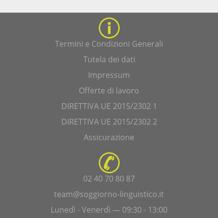
Termini e Condizioni Generali
Tutela dei dati
Impressum
Offerte di lavoro
DIRETTIVA UE 2015/2302 1
DIRETTIVA UE 2015/2302 2
Assicurazione
02 40 70 80 87
team@soggiorno-linguistico.it
Lunedì - Venerdì — 09:30 - 13:00