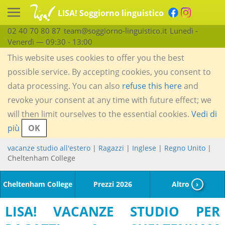
LISA! Soggiorno linguistico
02 40 70 80 87
team@soggiorno-linguistico.it
Lunedì -
Venerdì — 09:30 - 13:00
This website uses cookies to offer you the best
possible service. By accepting cookies, you consent to
data processing. You can also
refuse this here
and
revoke your consent at any time with future effect; we
will then limit ourselves to the essential cookies.
Vedi di
più
OK
vacanze studio all'estero
|
Ragazzi
|
Inglese
|
Regno Unito
|
Cheltenham College
Cheltenham College
Prezzi 2026
Altro
›
LISA! VACANZE STUDIO PER