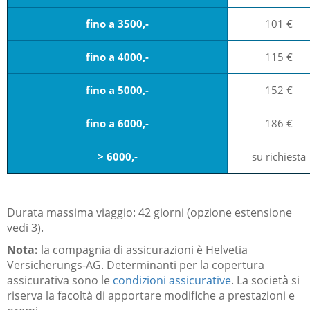
fino a 3500,-
101 €
fino a 4000,-
115 €
fino a 5000,-
152 €
fino a 6000,-
186 €
> 6000,-
su richiesta
Durata massima viaggio: 42 giorni (opzione estensione
vedi 3).
Nota:
la compagnia di assicurazioni è
Helvetia
Versicherungs-AG
. Determinanti per la copertura
assicurativa sono le
condizioni assicurative
. La società si
riserva la facoltà di apportare modifiche a prestazioni e