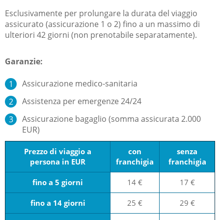
Esclusivamente per prolungare la durata del viaggio
assicurato (assicurazione 1 o 2) fino a un massimo di
ulteriori 42 giorni (non prenotabile separatamente).
Garanzie:
Assicurazione medico-sanitaria
Assistenza per emergenze 24/24
Assicurazione bagaglio (somma assicurata 2.000
EUR)
Prezzo di viaggio a
con
senza
persona in EUR
franchigia
franchigia
fino a 5 giorni
14 €
17 €
fino a 14 giorni
25 €
29 €