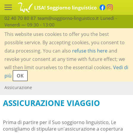
LISA! Soggiorno linguistico
02 40 70 80 87
team@soggiorno-linguistico.it
Lunedì -
Venerdì — 09:30 - 13:00
This website uses cookies to offer you the best
possible service. By accepting cookies, you consent to
data processing. You can also
refuse this here
and
revoke your consent at any time with future effect; we
will then limit ourselves to the essential cookies.
Vedi di
più
OK
Assicurazione
ASSICURAZIONE VIAGGIO
Prima di partire per il Suo soggiorno linguistico, Le
consigliamo di stipulare un'assicurazione a copertura