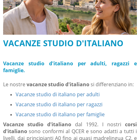
VACANZE STUDIO D'ITALIANO
Vacanze studio d'italiano per adulti, ragazzi e
famiglie.
Le nostre
vacanze studio d'italiano
si differenziano in:
Vacanze studio di italiano per adulti
Vacanze studio di italiano per ragazzi
Vacanze studio di italiano per famiglie
Vacanze studio d'italiano
dal 1992. I nostri
corsi
d'italiano
sono conformi al QCER e sono adatti a tutti i
livelli, dai principianti A0 fino ai quasi madrelingua C2, e