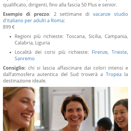
qualificato, dirigenti, fino alla fascia 50 Plus e senior.
Esempio di prezzo
: 2 settimane di
vacanze studio
d'italiano per adulti a Roma
:
899 €
Regioni più richieste: Toscana, Sicilia, Campania,
Calabria, Liguria
Località dei corsi più richieste:
Firenze
,
Trieste
,
Sanremo
Consiglio:
chi si lascia affascinare dai colori intensi e
dall’atmosfera autentica del Sud troverà a
Tropea
la
destinazione ideale.