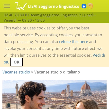
LISA! Soggiorno linguistico
02 40 70 80 87
team@soggiorno-linguistico.it
Lunedì -
Venerdì — 09:30 - 13:00
This website uses cookies to offer you the best
possible service. By accepting cookies, you consent to
data processing. You can also
refuse this here
and
revoke your consent at any time with future effect; we
will then limit ourselves to the essential cookies.
Vedi di
più
OK
Vacanze studio
> Vacanze studio d'italiano