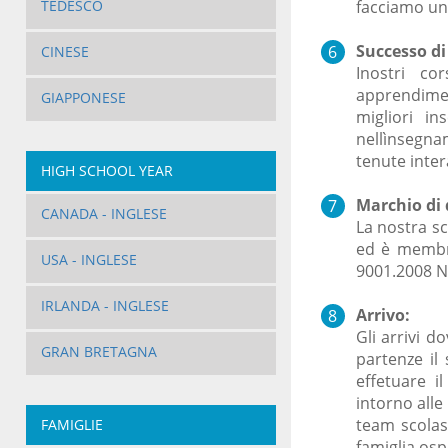
facciamo una
TEDESCO
Successo d
CINESE
Inostri co
apprendimen
GIAPPONESE
migliori i
nellìnsegna
tenute inter
HIGH SCHOOL YEAR
Marchio di 
CANADA - INGLESE
La nostra sc
ed è membro
USA - INGLESE
9001.2008 N
IRLANDA - INGLESE
Arrivo:
Gli arrivi d
GRAN BRETAGNA
partenze il
effetuare i
intorno alle
team scolast
FAMIGLIE
famiglia osp