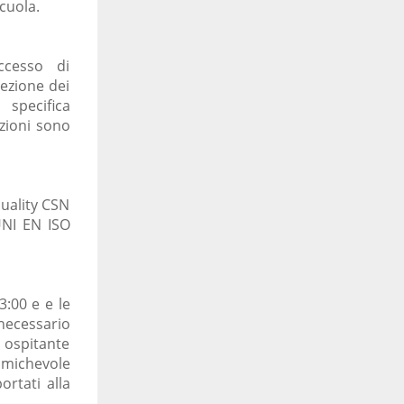
cuola.
ccesso di
ezione dei
 specifica
zioni sono
quality CSN
UNI EN ISO
3:00 e e le
necessario
 ospitante
 amichevole
ortati alla