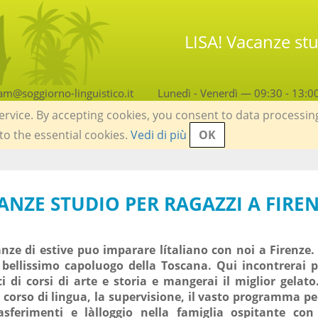
LISA! Vacanze stu
am@soggiorno-linguistico.it
Lunedì - Venerdì — 09:30 - 13:0
service. By accepting cookies, you consent to data processin
 to the essential cookies.
Vedi di più
OK
CANZE STUDIO PER RAGAZZI A FIRE
nze di estive puo imparare lítaliano con noi a Firenze.
 bellissimo capoluogo della Toscana. Qui incontrerai 
i di corsi di arte e storia e mangerai il miglior gelato.
l corso di lingua, la supervisione, il vasto programma pe
rasferimenti e làlloggio nella famiglia ospitante co