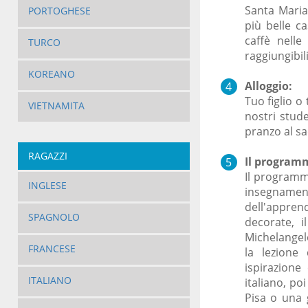
Santa Maria.
PORTOGHESE
più belle ca
caffè nelle
TURCO
raggiungibili
KOREANO
Alloggio:
Tuo figlio o 
VIETNAMITA
nostri stud
pranzo al sa
RAGAZZI
Il programm
Il programm
INGLESE
insegname
dell'appren
SPAGNOLO
decorate, 
Michelangelo
FRANCESE
la lezione
ispirazione
ITALIANO
italiano, po
Pisa o una 