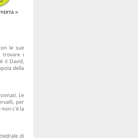
 con le sue
 trovare i
è il David,
upola della
isionati. Le
rvalli, per
 non c'è la
ttedrale di