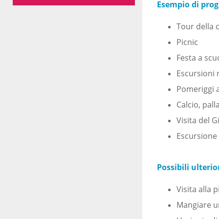
Esempio di progr
Tour della c
Picnic
Festa a scu
Escursioni 
Pomeriggi a
Calcio, pall
Visita del 
Escursione 
Possibili ulteri
Visita alla 
Mangiare un