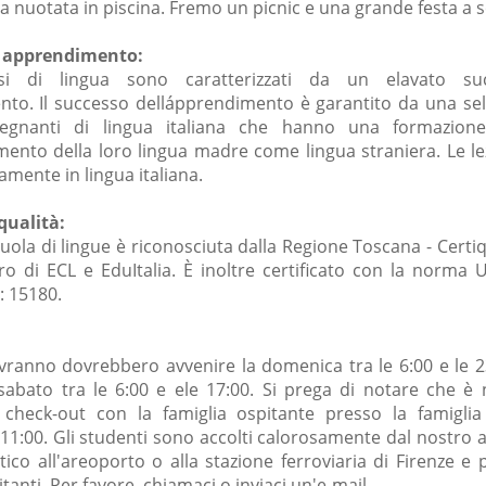
 nuotata in piscina. Fremo un picnic e una grande festa a s
i apprendimento:
rsi di lingua sono caratterizzati da un elavato su
to. Il successo dellápprendimento è garantito da una sel
nsegnanti di lingua italiana che hanno una formazione
mento della loro lingua madre come lingua straniera. Le le
amente in lingua italiana.
qualità:
uola di lingue è riconosciuta dalla Regione Toscana - Certi
 di ECL e EduItalia. È inoltre certificato con la norma 
: 15180.
ovranno dovrebbero avvenire la domenica tra le 6:00 e le 2
 sabato tra le 6:00 e ele 17:00. Si prega di notare che è 
l check-out con la famiglia ospitante presso la famiglia
 11:00. Gli studenti sono accolti calorosamente dal nostro
ico all'areoporto o alla stazione ferroviaria di Firenze e p
itanti. Per favore chiamaci o inviaci un'e-mail.