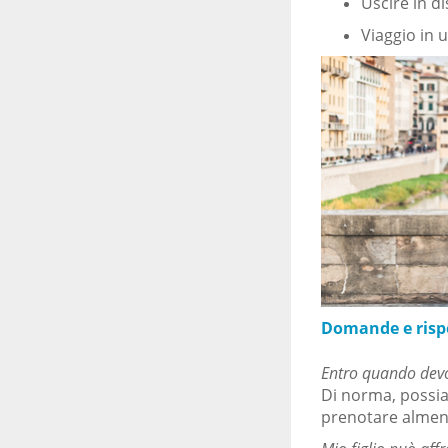
Uscire in d
Viaggio in 
Domande e rispos
Entro quando devo
Di norma, possia
prenotare almeno