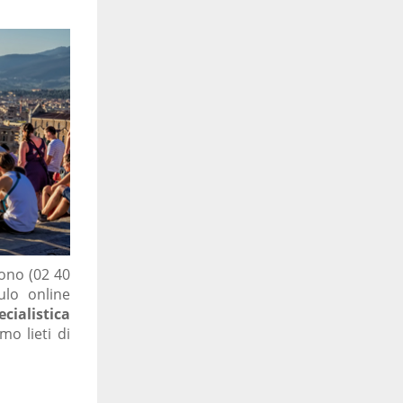
ono (02 40
lo online
cialistica
o lieti di