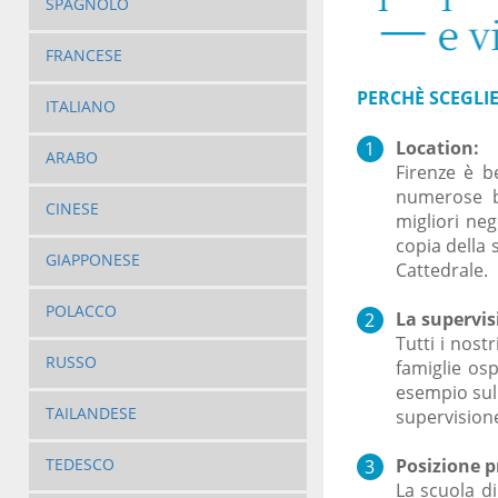
SPAGNOLO
FRANCESE
PERCHÈ SCEGLIE
ITALIANO
Location:
ARABO
Firenze è b
numerose bo
CINESE
migliori neg
copia della 
GIAPPONESE
Cattedrale.
POLACCO
La supervis
Tutti i nostr
RUSSO
famiglie osp
esempio sull
TAILANDESE
supervisione
Posizione pr
TEDESCO
La scuola di