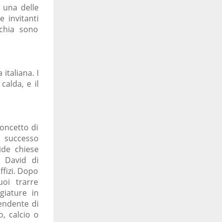
è una delle
e invitanti
cchia sono
 italiana. I
calda, e il
concetto di
successo
ide chiese
l David di
ffizi. Dopo
uoi trarre
giature in
pendente di
o, calcio o