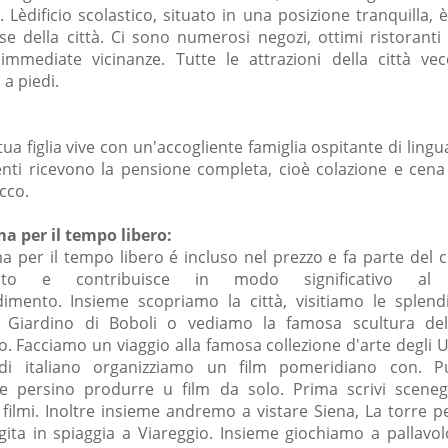
 Lèdificio scolastico, situato in una posizione tranquilla, 
se della città. Ci sono numerosi negozi, ottimi ristoranti 
 immediate vicinanze. Tutte le attrazioni della città ve
 a piedi.
tua figlia vive con un'accogliente famiglia ospitante di lingua
enti ricevono la pensione completa, cioè colazione e cena 
cco.
a per il tempo libero:
a per il tempo libero é incluso nel prezzo e fa parte del 
nto e contribuisce in modo significativo al 
dimento. Insieme scopriamo la città, visitiamo le splend
il Giardino di Boboli o vediamo la famosa scultura de
. Facciamo un viaggio alla famosa collezione d'arte degli U
 di italiano organizziamo un film pomeridiano con. P
 e persino produrre u film da solo. Prima scrivi sceneg
i filmi. Inoltre insieme andremo a vistare Siena, La torre 
gita in spiaggia a Viareggio. Insieme giochiamo a pallavol