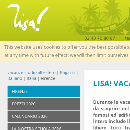
02 40 70 80 87
te
This website uses cookies to offer you the best possible 
at any time with future effect; we will then limit ourselves
vacanze studio all'estero
|
Ragazzi
|
Italiano
|
Italia
| Firenze
LISA! VA
FIRENZE
Durante le vaca
PREZZI 2026
da scoprire nel
famosi ed edific
CALENDARIO 2026
intero include i
libero, tutti t
LA NOSTRA SCUOLA 2026