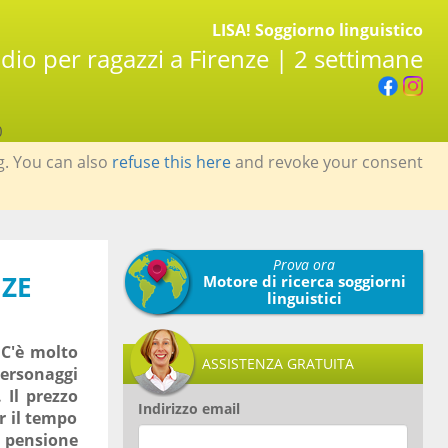
LISA! Soggiorno linguistico
dio per ragazzi a Firenze | 2 settimane
0
g. You can also
refuse this here
and revoke your consent
Prova ora
NZE
Motore di ricerca soggiorni
linguistici
 C'è molto
ASSISTENZA GRATUITA
personaggi
 Il prezzo
Indirizzo email
r il tempo
n pensione