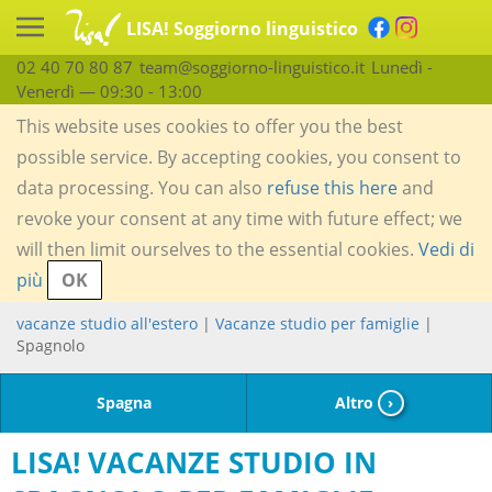
LISA! Soggiorno linguistico
02 40 70 80 87
team@soggiorno-linguistico.it
Lunedì -
Venerdì — 09:30 - 13:00
This website uses cookies to offer you the best
possible service. By accepting cookies, you consent to
data processing. You can also
refuse this here
and
revoke your consent at any time with future effect; we
will then limit ourselves to the essential cookies.
Vedi di
più
OK
vacanze studio all'estero
|
Vacanze studio per famiglie
|
Spagnolo
Spagna
Altro
›
LISA! VACANZE STUDIO IN