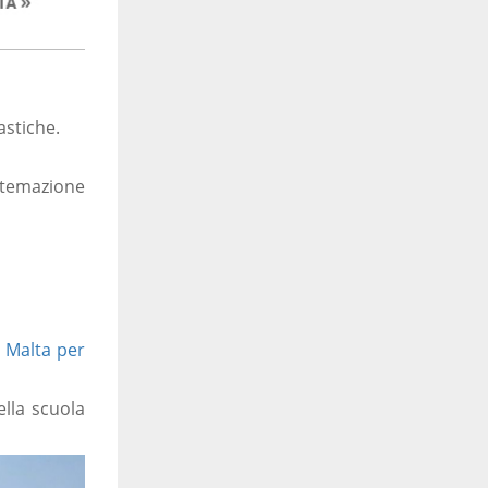
astiche.
istemazione
 Malta per
ella scuola