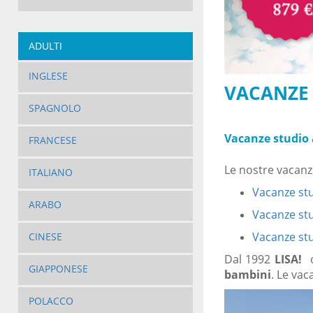
ADULTI
INGLESE
VACANZE 
SPAGNOLO
Vacanze studio 
FRANCESE
Le nostre vacanze
ITALIANO
Vacanze stu
ARABO
Vacanze stu
Vacanze stu
CINESE
Dal 1992
LISA!
GIAPPONESE
bambini
. Le vac
POLACCO