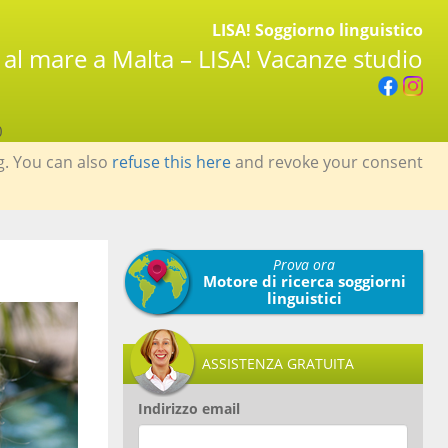
LISA! Soggiorno linguistico
ci al mare a Malta – LISA! Vacanze studio
0
g. You can also
refuse this here
and revoke your consent
Prova ora
Motore di ricerca soggiorni
linguistici
ASSISTENZA GRATUITA
Indirizzo email