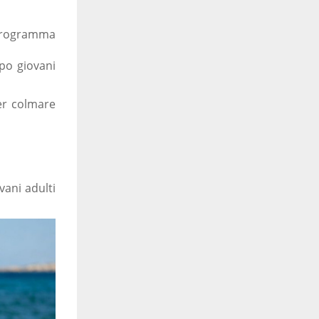
 programma
po giovani
er colmare
ovani adulti