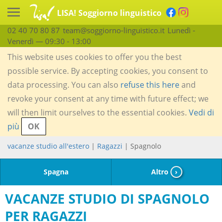
LISA! Soggiorno linguistico
02 40 70 80 87
team@soggiorno-linguistico.it
Lunedì -
Venerdì — 09:30 - 13:00
This website uses cookies to offer you the best
possible service. By accepting cookies, you consent to
data processing. You can also
refuse this here
and
revoke your consent at any time with future effect; we
will then limit ourselves to the essential cookies.
Vedi di
più
OK
vacanze studio all'estero
|
Ragazzi
| Spagnolo
Spagna
Altro
›
VACANZE STUDIO DI SPAGNOLO
PER RAGAZZI