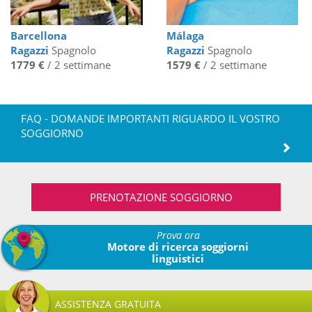
Barcellona
Málaga
Ragazzi
Spagnolo
Ragazzi
Spagnolo
1779 €
/ 2 settimane
1579 €
/ 2 settimane
FAQ - DOMANDE IMPORTANTI RIGUARDO IL VOSTRO
SOGGIORNO
PRENOTAZIONE SOGGIORNO
Prova ora
Motore di ricerca soggiorni
linguistici
ASSISTENZA GRATUITA