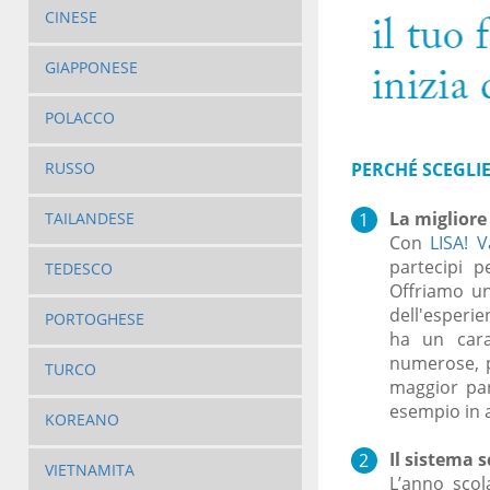
CINESE
GIAPPONESE
POLACCO
PERCHÉ SCEGLIE
RUSSO
La migliore 
TAILANDESE
Con
LISA! V
partecipi p
TEDESCO
Offriamo un
dell'esperie
PORTOGHESE
ha un cara
numerose, p
TURCO
maggior par
esempio in a
KOREANO
Il sistema s
VIETNAMITA
L’anno scol