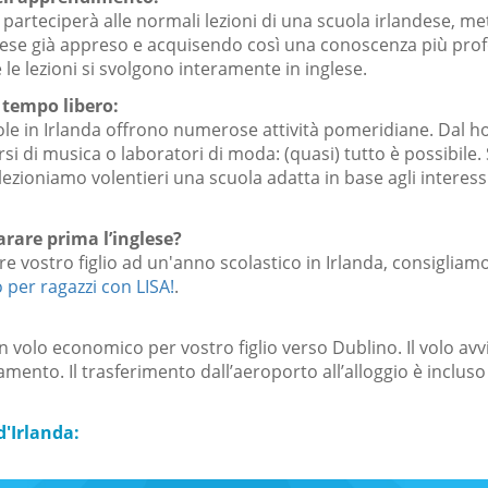
o parteciperà alle normali lezioni di una scuola irlandese, m
glese già appreso e acquisendo così una conoscenza più pro
e le lezioni si svolgono interamente in inglese.
l tempo libero:
ole in Irlanda offrono numerose attività pomeridiane. Dal ho
orsi di musica o laboratori di moda: (quasi) tutto è possibile.
elezioniamo volentieri una scuola adatta in base agli interess
rare prima l’inglese?
e vostro figlio ad un'anno scolastico in Irlanda, consigliamo
o per ragazzi con LISA!
.
 volo economico per vostro figlio verso Dublino. Il volo av
nto. Il trasferimento dall’aeroporto all’alloggio è incluso
d'Irlanda: