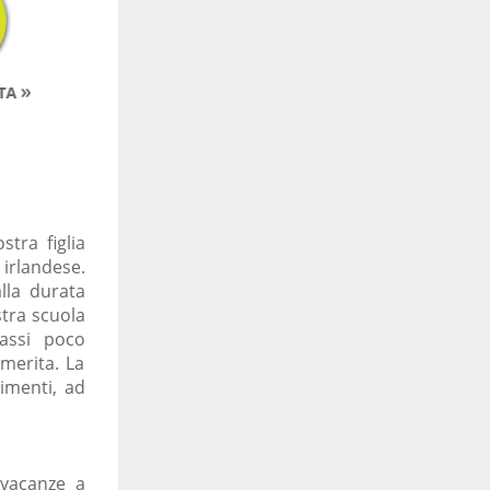
stra figlia
irlandese.
lla durata
stra scuola
assi poco
merita. La
imenti, ad
 vacanze a