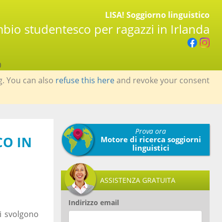
LISA! Soggiorno linguistico
bio studentesco per ragazzi in Irlanda
0
g. You can also
refuse this here
and revoke your consent
Prova ora
CO IN
Motore di ricerca soggiorni
linguistici
ASSISTENZA GRATUITA
Indirizzo email
si svolgono