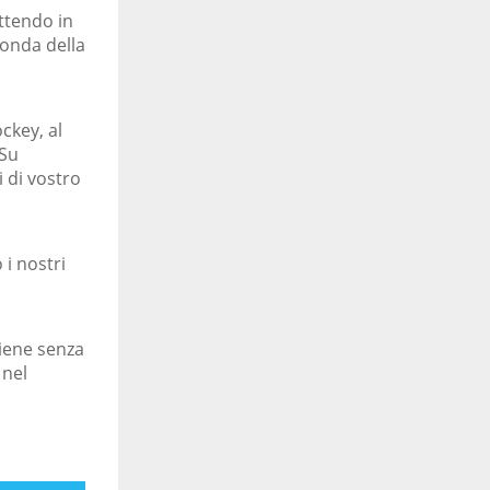
ettendo in
fonda della
ckey, al
 Su
i di vostro
 i nostri
viene senza
 nel