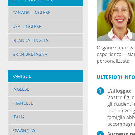
CANADA - INGLESE
USA - INGLESE
IRLANDA - INGLESE
Organizziamo vac
esperienza – si
GRAN BRETAGNA
personalizzata.
FAMIGLIE
ULTERIORI INF
INGLESE
L’alloggio:
Vostro figlio
FRANCESE
gli studenti
Irlanda ven
famiglia abb
ITALIA
accompagnar
SPAGNOLO
Successo n