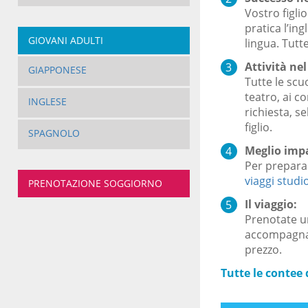
Vostro figli
pratica l’in
GIOVANI ADULTI
lingua. Tutt
Attività ne
GIAPPONESE
Tutte le scu
teatro, ai c
INGLESE
richiesta, s
figlio.
SPAGNOLO
Meglio impa
Per preparar
viaggi studi
PRENOTAZIONE SOGGIORNO
Il viaggio:
Prenotate un
accompagname
prezzo.
Tutte le contee 