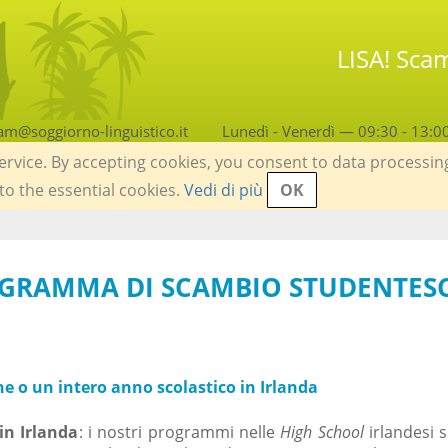
LISA! Scam
am@soggiorno-linguistico.it
Lunedì - Venerdì — 09:30 - 13:0
service. By accepting cookies, you consent to data processin
 to the essential cookies.
Vedi di più
OK
OGRAMMA DI SCAMBIO STUDENTES
e o un intero anno scolastico in Irlanda
in Irlanda
: i nostri programmi nelle
High School
irlandesi 