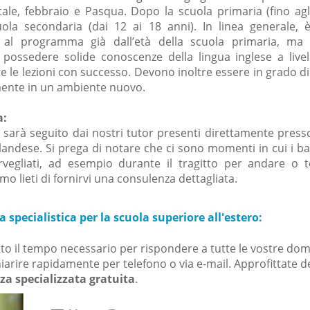
tale, febbraio e Pasqua. Dopo la scuola primaria (fino agl
cuola secondaria (dai 12 ai 18 anni). In linea generale, è
e al programma già dall’età della scuola primaria, ma
possedere solide conoscenze della lingua inglese a livel
e le lezioni con successo. Devono inoltre essere in grado di
nte in un ambiente nuovo.
a:
o sarà seguito dai nostri tutor presenti direttamente press
rlandese. Si prega di notare che ci sono momenti in cui i 
vegliati, ad esempio durante il tragitto per andare o 
mo lieti di fornirvi una consulenza dettagliata.
 specialistica per la scuola superiore all'estero:
to il tempo necessario per rispondere a tutte le vostre do
hiarire rapidamente per telefono o via e-mail. Approfittate de
a specializzata gratuita
.