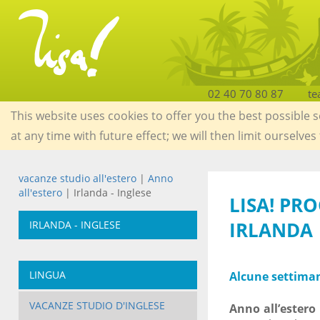
02 40 70 80 87
te
This website uses cookies to offer you the best possible 
at any time with future effect; we will then limit ourselves
vacanze studio all'estero
|
Anno
all'estero
| Irlanda - Inglese
LISA! PR
IRLANDA
IRLANDA - INGLESE
LINGUA
Alcune settiman
VACANZE STUDIO D'INGLESE
Anno all’estero 