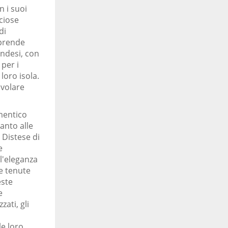
n i suoi
ciose
di
rprende
andesi, con
 per i
loro isola.
avolare
mentico
anto alle
 Distese di
e
 l'eleganza
te tenute
este
e
ati, gli
le loro