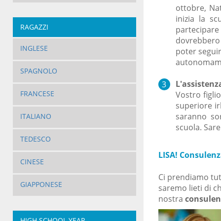
ottobre, Na
inizia la s
RAGAZZI
partecipar
dovrebbero 
INGLESE
poter seguir
autonomame
SPAGNOLO
L'assistenz
FRANCESE
Vostro figli
superiore i
saranno sor
ITALIANO
scuola. Sare
TEDESCO
LISA! Consulenza
CINESE
Ci prendiamo tut
GIAPPONESE
saremo lieti di c
nostra
consulenz
HIGH SCHOOL YEAR