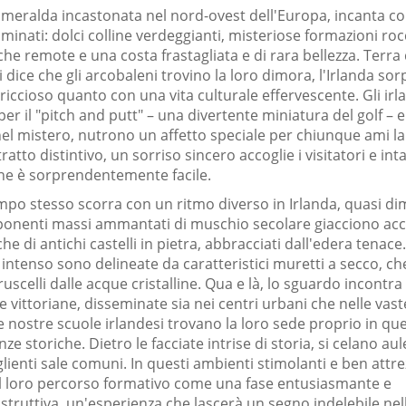
a smeralda incastonata nel nord-ovest dell'Europa, incanta co
inati: dolci colline verdeggianti, misteriose formazioni roc
he remote e una costa frastagliata e di rara bellezza. Terra 
 dice che gli arcobaleni trovino la loro dimora, l'Irlanda so
iccioso quanto con una vita culturale effervescente. Gli irl
per il "pitch and putt" – una divertente miniatura del golf – e
nel mistero, nutrono un affetto speciale per chiunque ami la 
tratto distintivo, un sorriso sincero accoglie i visitatori e int
ne è sorprendentemente facile.
mpo stesso scorra con un ritmo diverso in Irlanda, quasi di
mponenti massi ammantati di muschio secolare giacciono acc
he di antichi castelli in pietra, abbracciati dall'edera tenace.
 intenso sono delineate da caratteristici muretti a secco, ch
uscelli dalle acque cristalline. Qua e là, lo sguardo incontra
 vittoriane, disseminate sia nei centri urbani che nelle vas
le nostre scuole irlandesi trovano la loro sede proprio in qu
e storiche. Dietro le facciate intrise di storia, si celano aul
enti sale comuni. In questi ambienti stimolanti e ben attrezz
il loro percorso formativo come una fase entusiasmante e
truttiva, un'esperienza che lascerà un segno indelebile nel