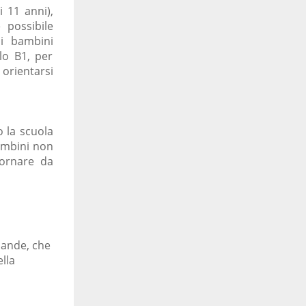
i 11 anni),
 possibile
 i bambini
lo B1, per
 orientarsi
o la scuola
bambini non
tornare da
mande, che
lla