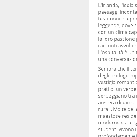
L'Irlanda, l'isol
paesaggi incontam
testimoni di epoc
leggende, dove si
con un clima capr
la loro passione 
racconti avvolti 
L'ospitalità è un 
una conversazio
Sembra che il te
degli orologi. I
vestigia romantic
prati di un verde
serpeggiano tra r
austera di dimore
rurali. Molte del
maestose residenz
moderne e accogli
studenti vivono 
profondamente is