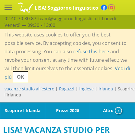
LISA! Soggiorno linguistico
02 40 70 80 87
team@soggiorno-linguistico.it
Lunedì -
Venerdì — 09:30 - 13:00
This website uses cookies to offer you the best
possible service. By accepting cookies, you consent to
data processing. You can also
refuse this here
and
revoke your consent at any time with future effect; we
will then limit ourselves to the essential cookies.
Vedi di
più
OK
vacanze studio all'estero
|
Ragazzi
|
Inglese
|
Irlanda
| Scoprire
l'Irlanda
Scoprire l'Irlanda
Prezzi 2026
Altro
›
LISA! VACANZA STUDIO PER