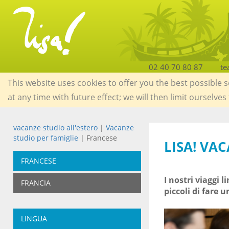
02 40 70 80 87
te
This website uses cookies to offer you the best possible 
at any time with future effect; we will then limit ourselves
vacanze studio all'estero
|
Vacanze
studio per famiglie
| Francese
LISA! VA
FRANCESE
I nostri viaggi 
FRANCIA
piccoli di fare 
LINGUA