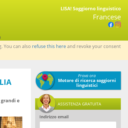
LISA! Soggiorno linguistico
Francese
0
g. You can also
refuse this here
and revoke your consent
Prova ora
LIA
Motore di ricerca soggiorni
linguistici
 grandi e
ASSISTENZA GRATUITA
Indirizzo email