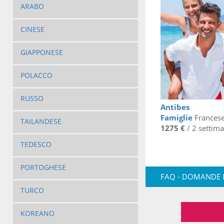
ARABO
CINESE
GIAPPONESE
POLACCO
RUSSO
Antibes
Famiglie
Frances
TAILANDESE
1275 €
/ 2 settim
TEDESCO
PORTOGHESE
FAQ - DOMANDE 
TURCO
KOREANO