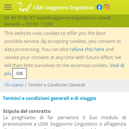
LISA! Soggiorno linguistico
02 40 70 80 87
team@soggiorno-linguistico.it
Lunedì -
Venerdì — 09:30 - 13:00
This website uses cookies to offer you the best
possible service. By accepting cookies, you consent to
data processing. You can also
refuse this here
and
revoke your consent at any time with future effect; we
will then limit ourselves to the essential cookies.
Vedi di
più
OK
Chi siamo
| Termini e Condizioni Generali
Termini e condizioni generali e di viaggio
Stipula del contratto
La preghiamo di far pervenire il Suo modulo di
prenotazione a LISA! Soggiorno Linguistico o all’agenzia