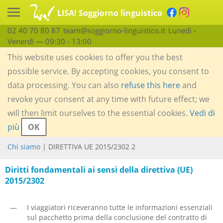
LISA! Soggiorno linguistico
02 40 70 80 87
team@soggiorno-linguistico.it
Lunedì -
Venerdì — 09:30 - 13:00
This website uses cookies to offer you the best
possible service. By accepting cookies, you consent to
data processing. You can also
refuse this here
and
revoke your consent at any time with future effect; we
will then limit ourselves to the essential cookies.
Vedi di
più
OK
Chi siamo
| DIRETTIVA UE 2015/2302 2
Diritti fondamentali ai sensi della direttiva (UE)
2015/2302
—
I viaggiatori riceveranno tutte le informazioni essenziali
sul pacchetto prima della conclusione del contratto di