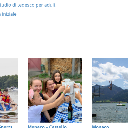
tudio di tedesco per adulti
 iniziale
Sports
Monaco – Castello
Monaco