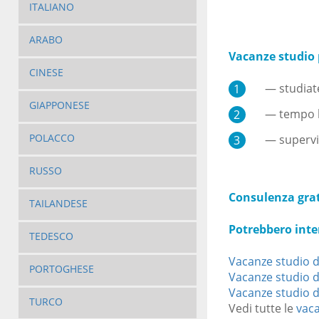
ITALIANO
ARABO
Vacanze studio 
CINESE
— studiate n
GIAPPONESE
— tempo lib
POLACCO
— supervis
RUSSO
Consulenza gratu
TAILANDESE
Potrebbero inte
TEDESCO
Vacanze studio di
PORTOGHESE
Vacanze studio d
Vacanze studio d
TURCO
Vedi tutte le
vaca