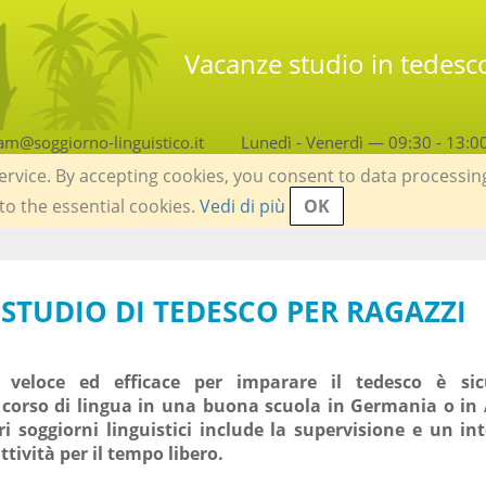
Vacanze studio in tedesco 
am@soggiorno-linguistico.it
Lunedì - Venerdì — 09:30 - 13:0
service. By accepting cookies, you consent to data processin
 to the essential cookies.
Vedi di più
OK
STUDIO DI TEDESCO PER RAGAZZI
 veloce ed efficace per imparare il tedesco è si
corso di lingua in una buona scuola in Germania o in A
ri soggiorni linguistici include la supervisione e un in
ività per il tempo libero.