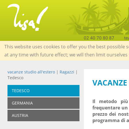
02 40 70 80 87
te
This website uses cookies to offer you the best possible 
at any time with future effect; we will then limit ourselves
vacanze studio all'estero
|
Ragazzi
|
Tedesco
VACANZE 
TEDESCO
Il metodo più
GERMANIA
frequentare un 
prezzo dei nost
AUSTRIA
programma di att