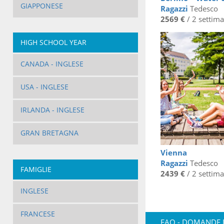
GIAPPONESE
Ragazzi
Tedesco
2569 €
/ 2 settim
HIGH SCHOOL YEAR
CANADA - INGLESE
USA - INGLESE
IRLANDA - INGLESE
GRAN BRETAGNA
Vienna
Ragazzi
Tedesco
FAMIGLIE
2439 €
/ 2 settim
INGLESE
FRANCESE
FAQ - DOMANDE 