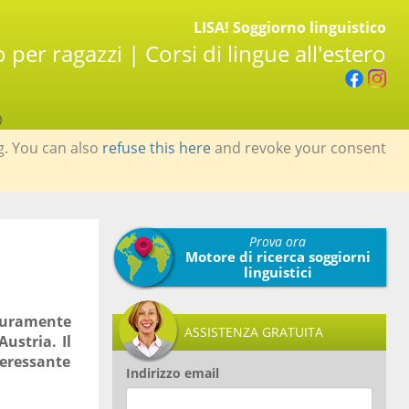
LISA! Soggiorno linguistico
per ragazzi | Corsi di lingue all'estero
0
g. You can also
refuse this here
and revoke your consent
Prova ora
Motore di ricerca soggiorni
linguistici
curamente
ASSISTENZA GRATUITA
ustria. Il
teressante
Indirizzo email