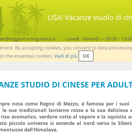
LISA! Vacanze studio di ci
am@soggiorno-linguistico.it
Lunedì - Venerdì — 09:30 - 13:0
service. By accepting cookies, you consent to data processin
 to the essential cookies.
Vedi di più
OK
CANZE STUDIO DI CINESE PER ADULT
mpre nota come Regno di Mezzo, è famosa per i suoi v
, le sue tradizionali lanterne rosse e la sua deliziosa 
 riso aromatico, verdure cotte al vapore e la squisita a
to piccolo universo si estende al nord verso la Siber
 montuose dell'Himalaya.