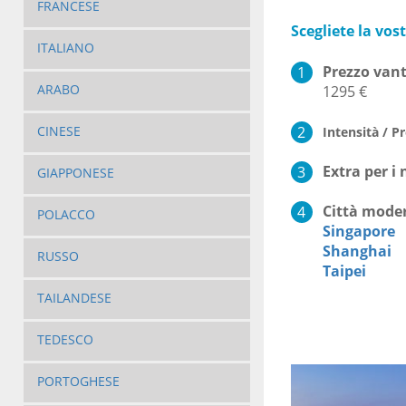
FRANCESE
Scegliete la vos
ITALIANO
Prezzo vant
ARABO
1295 €
CINESE
Intensità / 
Extra per i 
GIAPPONESE
Città moder
POLACCO
Singapore
Shanghai
RUSSO
Taipei
TAILANDESE
TEDESCO
PORTOGHESE