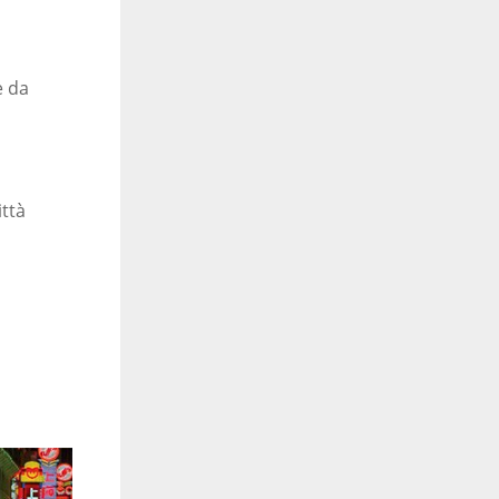
e da
ittà