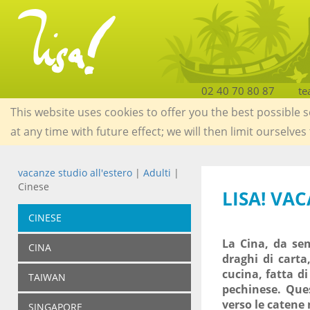
02 40 70 80 87
te
This website uses cookies to offer you the best possible 
at any time with future effect; we will then limit ourselves
vacanze studio all'estero
|
Adulti
|
Cinese
LISA! VA
CINESE
La Cina, da se
CINA
draghi di carta
cucina, fatta di
TAIWAN
pechinese. Ques
verso le catene
SINGAPORE