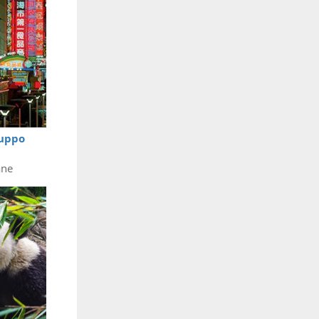
ruppo
ane