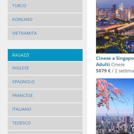
TURCO
KOREANO
VIETNAMITA
RAGAZZI
Cinese a Singapo
Adulti
Cinese
INGLESE
5079 €
/ 2 settim
SPAGNOLO
FRANCESE
ITALIANO
TEDESCO