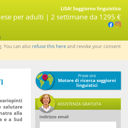
LISA! Soggiorno linguistico
nese per adulti | 2 settimane da 1295 €
0
g. You can also
refuse this here
and revoke your consent
Prova ora
I
Motore di ricerca soggiorni
linguistici
ariopinti
ASSISTENZA GRATUITA
e salutare
natra alla
Indirizzo email
ia e a Sud