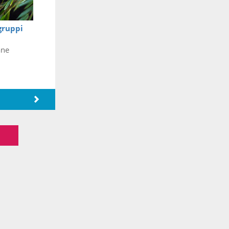
gruppi
ane