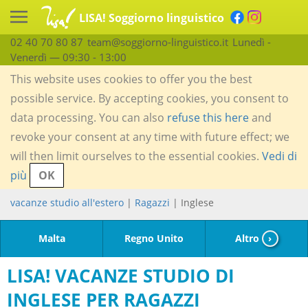
LISA! Soggiorno linguistico
02 40 70 80 87
team@soggiorno-linguistico.it
Lunedì -
Venerdì — 09:30 - 13:00
This website uses cookies to offer you the best
possible service. By accepting cookies, you consent to
data processing. You can also
refuse this here
and
revoke your consent at any time with future effect; we
will then limit ourselves to the essential cookies.
Vedi di
più
OK
vacanze studio all'estero
|
Ragazzi
| Inglese
Malta
Regno Unito
Altro
›
LISA! VACANZE STUDIO DI
INGLESE PER RAGAZZI