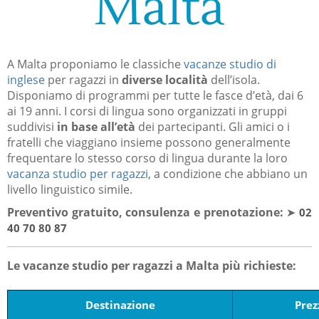
Malta
A Malta proponiamo le classiche
vacanze studio di
inglese
per ragazzi in
diverse località
dell’isola.
Disponiamo di programmi per tutte le fasce d’età, dai 6
ai 19 anni. I corsi di lingua sono organizzati in gruppi
suddivisi
in base all’età
dei partecipanti. Gli amici o i
fratelli che viaggiano insieme possono generalmente
frequentare lo stesso corso di lingua durante la loro
vacanza studio per ragazzi
, a condizione che abbiano un
livello linguistico simile.
Preventivo gratuito, consulenza e prenotazione:
➤
02
40 70 80 87
Le vacanze studio per ragazzi a Malta più richieste:
Destinazione
Prez