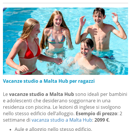
Vacanze studio a Malta Hub per ragazzi
Le
vacanze studio a Malta Hub
sono ideali per bambini
e adolescenti che desiderano soggiornare in una
residenza con piscina. Le lezioni di inglese si svolgono
nello stesso edificio dell’alloggio.
Esempio di prezzo
: 2
settimane di
vacanza studio a Malta Hub
:
2099 €
.
Aule e alloggio nello stesso edificio.