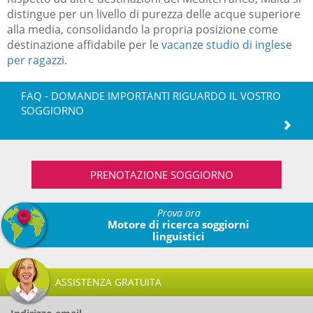
distingue per un livello di purezza delle acque superiore
alla media, consolidando la propria posizione come
destinazione affidabile per le
vacanze studio di inglese
per ragazzi
.
FAQ - DOMANDE IMPORTANTI RIGUARDO IL VOSTRO
SOGGIORNO
PRENOTAZIONE SOGGIORNO
Prova ora
Motore di ricerca soggiorni
linguistici
ASSISTENZA GRATUITA