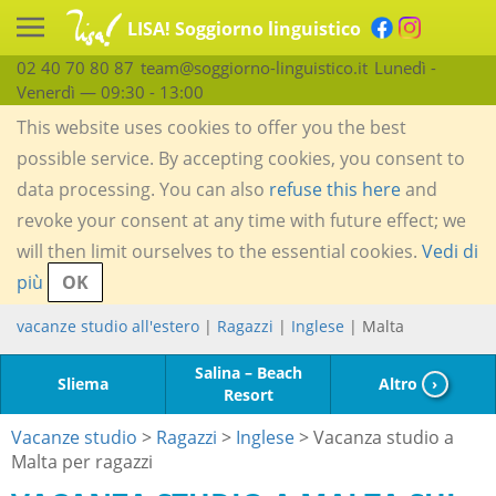
LISA! Soggiorno linguistico
02 40 70 80 87
team@soggiorno-linguistico.it
Lunedì -
Venerdì — 09:30 - 13:00
This website uses cookies to offer you the best
possible service. By accepting cookies, you consent to
data processing. You can also
refuse this here
and
revoke your consent at any time with future effect; we
will then limit ourselves to the essential cookies.
Vedi di
più
OK
vacanze studio all'estero
|
Ragazzi
|
Inglese
| Malta
Salina – Beach
Sliema
Altro
›
Resort
Vacanze studio
>
Ragazzi
>
Inglese
> Vacanza studio a
Malta per ragazzi