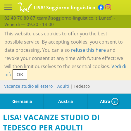
LISA! Soggiorno linguistico
02 40 70 80 87
team@soggiorno-linguistico.it
Lunedì -
Venerdì — 09:30 - 13:00
This website uses cookies to offer you the best
possible service. By accepting cookies, you consent to
data processing. You can also
refuse this here
and
revoke your consent at any time with future effect; we
will then limit ourselves to the essential cookies.
Vedi di
più
OK
vacanze studio all'estero
|
Adulti
| Tedesco
Germania
Austria
Altro
›
LISA! VACANZE STUDIO DI
TEDESCO PER ADULTI