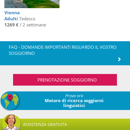
Vienna
Adulti
Tedesco
1269 €
/ 2 settimane
FAQ - DOMANDE IMPORTANTI RIGUARDO IL VOSTRO
SOGGIORNO
PRENOTAZIONE SOGGIORNO
Prova ora
Motore di ricerca soggiorni
linguistici
ASSISTENZA GRATUITA