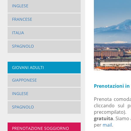
INGLESE
FRANCESE
ITALIA
SPAGNOLO
GIOVANI ADULTI
GIAPPONESE
Prenotazioni in
INGLESE
Prenota como
cliccando
sul p
SPAGNOLO
precompilato)
gratuita
.
Siamo 
per
mail
.
PRENOTAZIONE SOGGIORNO