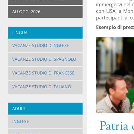
immergervi nel c
con LISA! a Mona
ALLOGGI 2026
partecipanti ai 
Esempio di prezz
LINGUA
VACANZE STUDIO D'INGLESE
VACANZE STUDIO DI SPAGNOLO
VACANZE STUDIO DI FRANCESE
VACANZE STUDIO D'ITALIANO
ADULTI
INGLESE