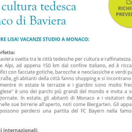
ERE LISA! VACANZE STUDIO A MONACO:
rfetta:
viera svetta tra le città tedesche per cultura e raffinatezza. 
le Alpi, ad appena 150 km dal confine italiano, ed è ricca
ifici con facciate gotiche, barocche e neoclassiche e verdi pa
raße, gli abitanti della città fanno shopping e si incontrano
 mentre in estate le terrazze e i giardini sono molto freq
nglese" è uno dei parchi più grandi del mondo e invita a s
giornate. In estate, gli abitanti di Monaco e i visitatori del
elle sue birrerie all'aperto, noti come Biergarten. Gli appa
possono perdersi una partita del FC Bayern nella famos
i internazionali: