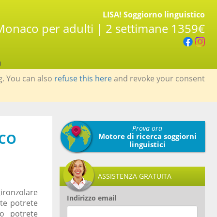
LISA! Soggiorno linguistico
 Monaco per adulti | 2 settimane 1359€
0
g. You can also
refuse this here
and revoke your consent
Prova ora
ACO
Motore di ricerca soggiorni
linguistici
ASSISTENZA GRATUITA
ironzolare
Indirizzo email
ate potrete
o potrete