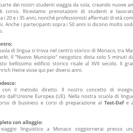
arte dei nostri studenti viaggia da sola, creando nuove ami
i corso. Riceviamo prenotazioni di studenti e lavorat
 i 20 e i 35 anni, nonché professionisti affermati di età com
ni. Anche i partecipanti sopra i 50 anni si dicono molto sodd
o.
entro:
uola di lingua si trova nel centro storico di Monaco, tra Ma
arkt. Il "Nuovo Municipio" neogotico dista solo 5 minuti d
to bellissimo edificio storico risale al XVII secolo. Il g
rich Heine visse qui per diversi anni.
tedesco:
 con il metodo diretto. Il nostro concetto di inseg
o dall'Unione Europea (UE). Nella nostra scuola di lingu
rso di business e corsi di preparazione al
Test-Daf
e 
leto con alloggio:
 viaggio linguistico a Monaco soggiornerai presso un