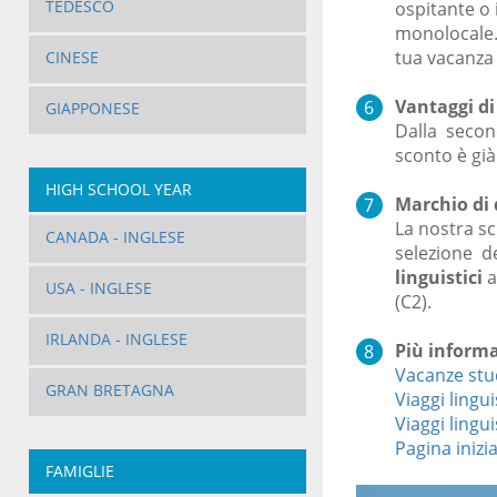
TEDESCO
ospitante o 
monolocale. 
tua vacanza 
CINESE
Vantaggi di
GIAPPONESE
Dalla seco
sconto è già
HIGH SCHOOL YEAR
Marchio di 
La nostra sc
CANADA - INGLESE
selezione d
linguistici
a
USA - INGLESE
(C2).
IRLANDA - INGLESE
Più informa
Vacanze stu
GRAN BRETAGNA
Viaggi lingui
Viaggi lingui
Pagina inizia
FAMIGLIE