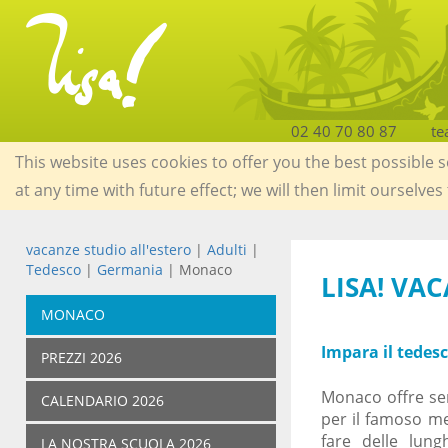
02 40 70 80 87
te
This website uses cookies to offer you the best possible 
at any time with future effect; we will then limit ourselves
vacanze studio all'estero
|
Adulti
|
Tedesco
|
Germania
| Monaco
LISA! VA
MONACO
Impara il tedes
PREZZI 2026
Monaco offre sem
CALENDARIO 2026
per il famoso me
fare delle lun
LA NOSTRA SCUOLA 2026