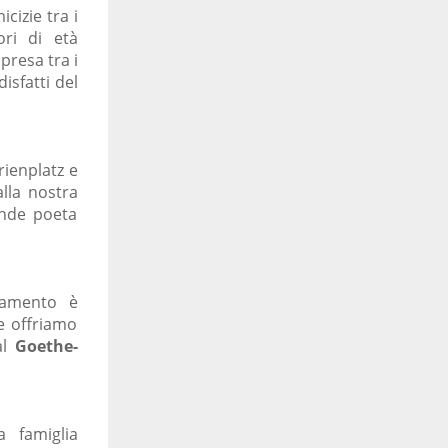
cizie tra i
ori di età
presa tra i
isfatti del
rienplatz e
alla nostra
rande poeta
namento è
e offriamo
al
Goethe-
a famiglia