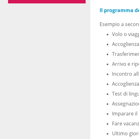
Il programma de
Esempio a secon
Volo o viag
Accoglienza
Trasferimen
Arrivo e ri
Incontro al
Accoglienza
Test di ling
Assegnazion
Imparare il
Fare vacan
Ultimo gior