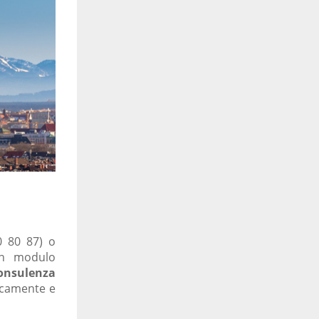
0 80 87) o
un modulo
onsulenza
icamente e