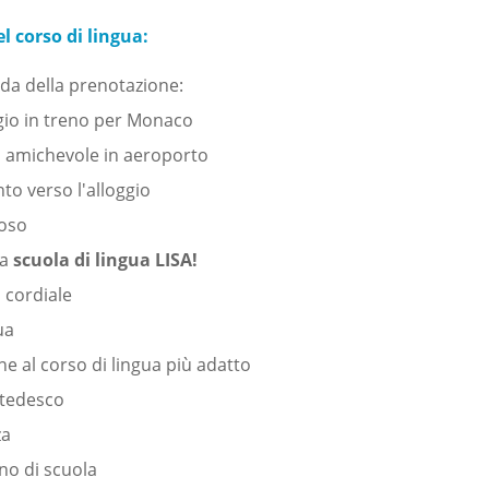
l corso di lingua:
da della prenotazione:
gio in treno per Monaco
 amichevole in aeroporto
to verso l'alloggio
poso
la
scuola di lingua LISA!
 cordiale
ua
e al corso di lingua più adatto
 tedesco
za
no di scuola