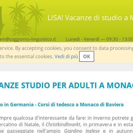
LISA! Vacanze di studio a
am@soggiorno-linguistico.it
Lunedì - Venerdì — 09:30 - 13:0
service. By accepting cookies, you consent to data processin
 to the essential cookies.
Vedi di più
OK
CANZE STUDIO PER ADULTI A MON
co in Germania - Corsi di tedesco a Monaco di Baviera
pre qualcosa d'interessante da fare: in inverno potrete g
rcatino di Natale, il
Christkindlmarkt
, in primavera e in est
ghe passeggiate nell'ampio
Giardino Inglese
e in autunn