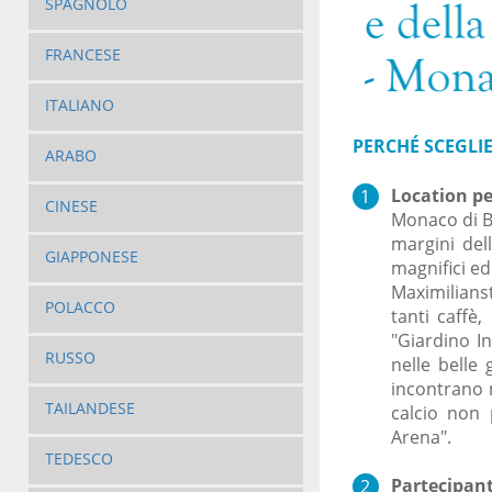
SPAGNOLO
FRANCESE
ITALIANO
PERCHÉ SCEGLI
ARABO
Location pe
CINESE
Monaco di Ba
margini del
GIAPPONESE
magnifici ed
Maximilianst
POLACCO
tanti caffè,
"Giardino I
RUSSO
nelle belle 
incontrano n
TAILANDESE
calcio non 
Arena".
TEDESCO
Partecipant