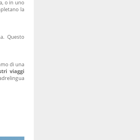
a, o in uno
mpletano la
ua. Questo
iamo di una
stri viaggi
madrelingua