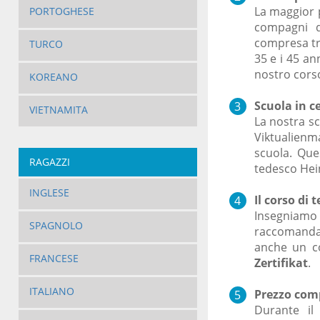
La maggior p
PORTOGHESE
compagni d
compresa tra
TURCO
35 e i 45 an
nostro cors
KOREANO
Scuola in c
VIETNAMITA
La nostra sc
Viktualienm
scuola. Ques
RAGAZZI
tedesco Hein
INGLESE
Il corso di 
Insegniamo
SPAGNOLO
raccomandat
anche un co
FRANCESE
Zertifikat
.
ITALIANO
Prezzo comp
Durante il