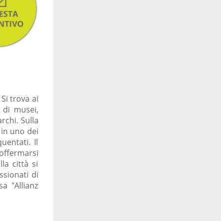
Si trova ai
 di musei,
rchi. Sulla
 in uno dei
uentati. Il
offermarsi
la città si
ssionati di
a "Allianz