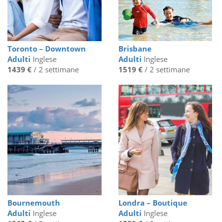
Toronto – Downtown
Brisbane
Adulti
Inglese
Adulti
Inglese
1439 €
/ 2 settimane
1519 €
/ 2 settimane
Bournemouth
Londra – Boutique
Adulti
Inglese
Adulti
Inglese