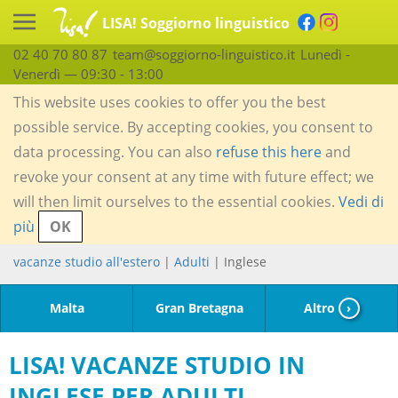
LISA! Soggiorno linguistico
02 40 70 80 87
team@soggiorno-linguistico.it
Lunedì -
Venerdì — 09:30 - 13:00
This website uses cookies to offer you the best
possible service. By accepting cookies, you consent to
data processing. You can also
refuse this here
and
revoke your consent at any time with future effect; we
will then limit ourselves to the essential cookies.
Vedi di
più
OK
vacanze studio all'estero
|
Adulti
| Inglese
Malta
Gran Bretagna
Altro
›
LISA! VACANZE STUDIO IN
INGLESE PER ADULTI