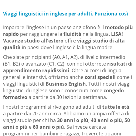
Viaggi linguistici in inglese per adulti. Funziona così
Imparare l'inglese in un paese anglofono è il
metodo più
rapido
per raggiungere la
fluidità
nella lingua.
LISA!
Vacanze studio all'estero
offre
viaggi studio di alta
qualità
in paesi dove l'inglese è la lingua madre.
Che siate principianti (A0, A1, A2), di livello intermedio
(B1, B2) o avanzato (C1, C2), con noi otterrete
risultati di
apprendimento rapidissimi
. Oltre ai corsi di lingua
generali e intensivi, offriamo anche
corsi speciali
come i
viaggi linguistici di
Business English
. Tutti i nostri viaggi
linguistici di inglese sono riconosciuti come
congedo
formativo
a partire da 30 lezioni a settimana.
I nostri programmi si rivolgono ad adulti di
tutte le età
,
a partire dai 20 anni circa. Abbiamo un'ampia offerta di
viaggi studio per chi ha
30 anni o più
,
40 anni o più
,
50
anni o più
e
60 anni o più
. Se invece cercate
programmi per bambini e ragazzi, troverete opzioni