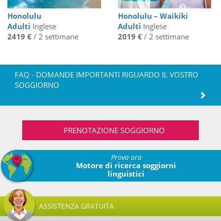
Honolulu
Honolulu – Waikiki
Adulti
Inglese
Adulti
Inglese
2419 €
/ 2 settimane
2019 €
/ 2 settimane
FAQ - DOMANDE IMPORTANTI RIGUARDO IL VOSTRO
SOGGIORNO
PRENOTAZIONE SOGGIORNO
Prova ora
Motore di ricerca soggiorni
linguistici
ASSISTENZA GRATUITA