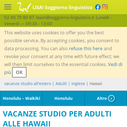
LISA! Soggiorno linguistico
02 40 70 80 87
team@soggiorno-linguistico.it
Lunedì -
Venerdì — 09:30 - 13:00
This website uses cookies to offer you the best
possible service. By accepting cookies, you consent to
data processing. You can also
refuse this here
and
revoke your consent at any time with future effect; we
will then limit ourselves to the essential cookies.
Vedi di
più
OK
vacanze studio all'estero
|
Adulti
|
Inglese
| Hawaii
Honolulu – Waikiki
Honolulu
Altro
›
VACANZE STUDIO PER ADULTI
ALLE HAWAII