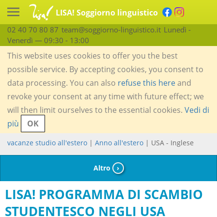
LISA! Soggiorno linguistico
02 40 70 80 87
team@soggiorno-linguistico.it
Lunedì -
Venerdì — 09:30 - 13:00
This website uses cookies to offer you the best
possible service. By accepting cookies, you consent to
data processing. You can also
refuse this here
and
revoke your consent at any time with future effect; we
will then limit ourselves to the essential cookies.
Vedi di
più
OK
vacanze studio all'estero
|
Anno all'estero
| USA - Inglese
Altro
›
LISA! PROGRAMMA DI SCAMBIO
STUDENTESCO NEGLI USA