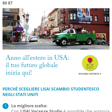
80 87
PERCHÉ SCEGLIERE LISA! SCAMBIO STUDENTESCO
NEGLI STATI UNITI
La migliore scelta:
Con
LISA! Vacanze Studio
è possibile che vostro/a