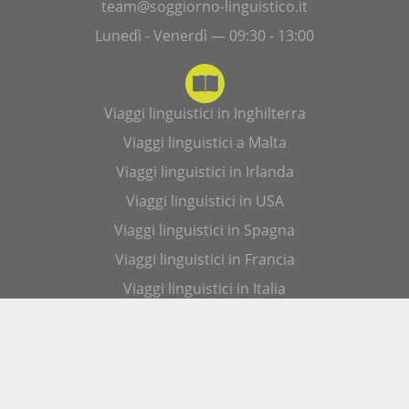
team@soggiorno-linguistico.it
Lunedì - Venerdì — 09:30 - 13:00
Viaggi linguistici in Inghilterra
Viaggi linguistici a Malta
Viaggi linguistici in Irlanda
Viaggi linguistici in USA
Viaggi linguistici in Spagna
Viaggi linguistici in Francia
Viaggi linguistici in Italia