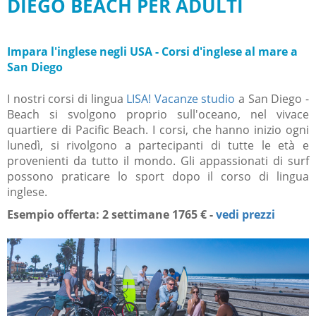
DIEGO BEACH PER ADULTI
Impara l'inglese negli USA - Corsi d'inglese al mare a
San Diego
I nostri corsi di lingua
LISA! Vacanze studio
a San Diego -
Beach si svolgono proprio sull'oceano, nel vivace
quartiere di Pacific Beach.
I corsi, che hanno inizio ogni
lunedì, si rivolgono a partecipanti di tutte le età e
provenienti da tutto il mondo.
Gli appassionati di surf
possono praticare lo sport dopo il corso di lingua
inglese.
Esempio offerta: 2 settimane 1765 € -
vedi prezzi