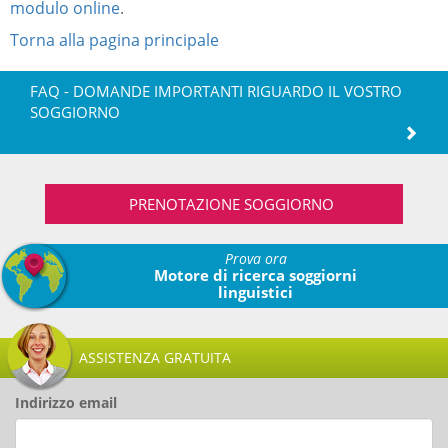
modulo online
.
Torna alla pagina principale
FAQ - DOMANDE IMPORTANTI RIGUARDO IL VOSTRO
SOGGIORNO
PRENOTAZIONE SOGGIORNO
Prova ora
Motore di ricerca soggiorni
linguistici
ASSISTENZA GRATUITA
Indirizzo email