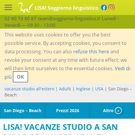
LISA! Soggiorno linguistico
02 40 70 80 87
team@soggiorno-linguistico.it
Lunedì -
Venerdì — 09:30 - 13:00
This website uses cookies to offer you the best
possible service. By accepting cookies, you consent to
data processing. You can also
refuse this here
and
revoke your consent at any time with future effect; we
will then limit ourselves to the essential cookies.
Vedi di
più
OK
vacanze studio all'estero
|
Adulti
|
Inglese
|
USA
| San Diego –
Beach
San Diego – Beach
Prezzi 2026
Altro
›
LISA! VACANZE STUDIO A SAN