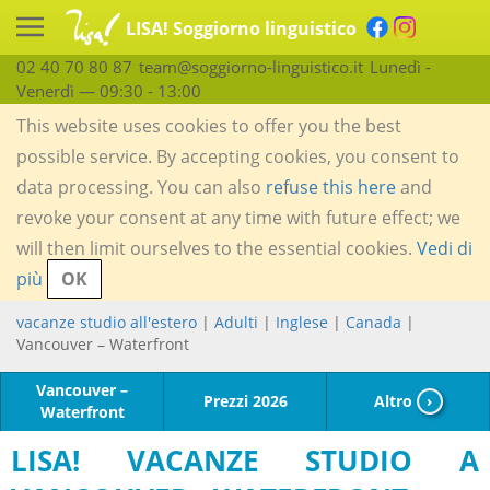
LISA! Soggiorno linguistico
02 40 70 80 87
team@soggiorno-linguistico.it
Lunedì -
Venerdì — 09:30 - 13:00
This website uses cookies to offer you the best
possible service. By accepting cookies, you consent to
data processing. You can also
refuse this here
and
revoke your consent at any time with future effect; we
will then limit ourselves to the essential cookies.
Vedi di
più
OK
vacanze studio all'estero
|
Adulti
|
Inglese
|
Canada
|
Vancouver – Waterfront
Vancouver –
Prezzi 2026
Altro
›
Waterfront
LISA! VACANZE STUDIO A