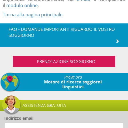
il
modulo online
.
Torna alla pagina principale
FAQ - DOMANDE IMPORTANTI RIGUARDO IL VOSTRO
SOGGIORNO
PRENOTAZIONE SOGGIORNO
Prova ora
Motore di ricerca soggiorni
linguistici
ASSISTENZA GRATUITA
Indirizzo email