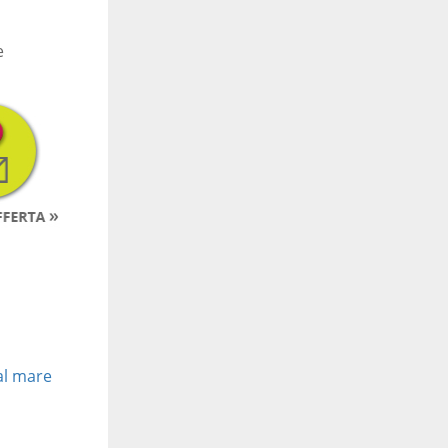
e
al mare