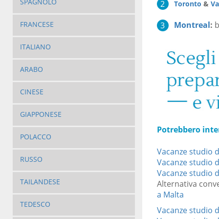
SPAGNOLO
Toronto
&
Va
Montreal
:
b
FRANCESE
ITALIANO
ARABO
CINESE
GIAPPONESE
Potrebbero inte
POLACCO
Vacanze studio d
RUSSO
Vacanze studio di
Vacanze studio di
TAILANDESE
Alternativa conve
a Malta
TEDESCO
Vacanze studio di