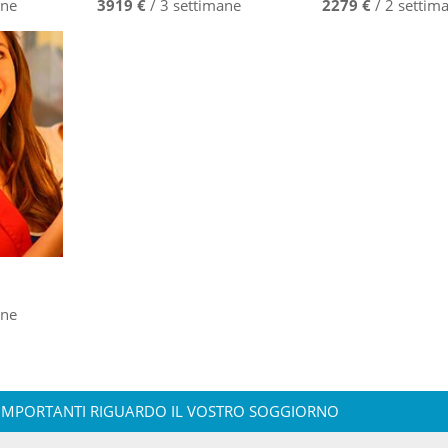
ane
3919 €
/ 3 settimane
2279 €
/ 2 settim
ane
IMPORTANTI RIGUARDO IL VOSTRO SOGGIORNO