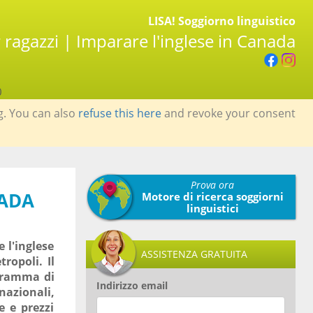
LISA! Soggiorno linguistico
ragazzi | Imparare l'inglese in Canada
0
g. You can also
refuse this here
and revoke your consent
Prova ora
NADA
Motore di ricerca soggiorni
linguistici
 l'inglese
ASSISTENZA GRATUITA
ropoli. Il
ogramma di
Indirizzo email
azionali,
e e prezzi