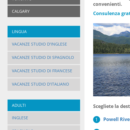
convenienti.
CALGARY
Consulenza gratu
LINGUA
VACANZE STUDIO D'INGLESE
VACANZE STUDIO DI SPAGNOLO
VACANZE STUDIO DI FRANCESE
VACANZE STUDIO D'ITALIANO
ADULTI
Scegliete la dest
INGLESE
Powell Rive