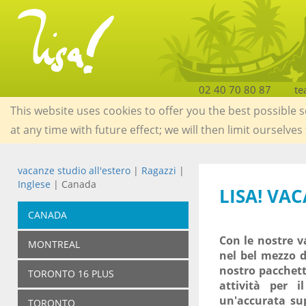
02 40 70 80 87
te
This website uses cookies to offer you the best possible 
at any time with future effect; we will then limit ourselves
vacanze studio all'estero
|
Ragazzi
|
Inglese
| Canada
LISA! VA
CANADA
Con le nostre v
MONTREAL
nel bel mezzo 
nostro pacchett
TORONTO 16 PLUS
attività per i
un'accurata sup
TORONTO