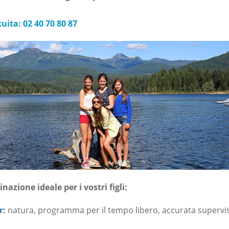
ita: 02 40 70 80 87
inazione ideale per i vostri figli:
r
:
natura, programma per il tempo libero, accurata supervi