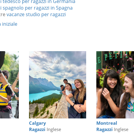
i tedesco per ragazzi in Germania
i spagnolo per ragazzi in Spagna
tre
vacanze studio per ragazzi
 iniziale
Calgary
Montreal
Ragazzi
Inglese
Ragazzi
Inglese