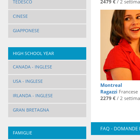
2479 €
/ 2 settim
TEDESCO
CINESE
GIAPPONESE
HIGH SCHOOL YEAR
CANADA - INGLESE
USA - INGLESE
Montreal
Ragazzi
Francese
IRLANDA - INGLESE
2279 €
/ 2 settim
GRAN BRETAGNA
FAQ - DOMANDE 
FAMIGLIE