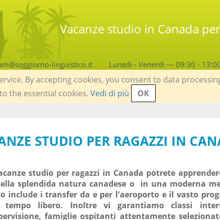
Vacanze studio in Canada per 
am@soggiorno-linguistico.it
Lunedì - Venerdì — 09:30 - 13:0
service. By accepting cookies, you consent to data processin
 to the essential cookies.
Vedi di più
OK
CANZE STUDIO PER RAGAZZI IN CA
acanze studio per ragazzi in Canada potrete apprendere
della splendida natura canadese o in una moderna met
o include i transfer da e per l'aeroporto e il vasto pr
l tempo libero. Inoltre vi garantiamo classi intern
ervisione, famiglie ospitanti attentamente selezionat