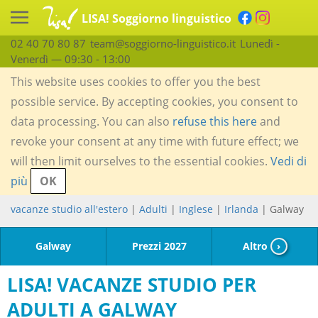
LISA! Soggiorno linguistico
02 40 70 80 87
team@soggiorno-linguistico.it
Lunedì -
Venerdì — 09:30 - 13:00
This website uses cookies to offer you the best
possible service. By accepting cookies, you consent to
data processing. You can also
refuse this here
and
revoke your consent at any time with future effect; we
will then limit ourselves to the essential cookies.
Vedi di
più
OK
vacanze studio all'estero
|
Adulti
|
Inglese
|
Irlanda
| Galway
Galway
Prezzi 2027
Altro
›
LISA! VACANZE STUDIO PER
ADULTI A GALWAY