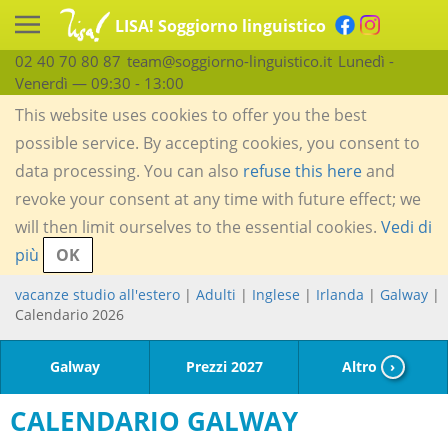
LISA! Soggiorno linguistico
02 40 70 80 87
team@soggiorno-linguistico.it
Lunedì -
Venerdì — 09:30 - 13:00
This website uses cookies to offer you the best
possible service. By accepting cookies, you consent to
data processing. You can also
refuse this here
and
revoke your consent at any time with future effect; we
will then limit ourselves to the essential cookies.
Vedi di
più
OK
vacanze studio all'estero
|
Adulti
|
Inglese
|
Irlanda
|
Galway
|
Calendario 2026
Galway
Prezzi 2027
Altro
›
CALENDARIO GALWAY