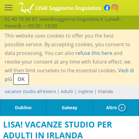
LISA! Soggiorno linguistico
02 40 70 80 87
team@soggiorno-linguistico.it
Lunedì -
Venerdì — 09:30 - 13:00
This website uses cookies to offer you the best
possible service. By accepting cookies, you consent to
data processing. You can also
refuse this here
and
revoke your consent at any time with future effect; we
will then limit ourselves to the essential cookies.
Vedi di
più
OK
vacanze studio all'estero
|
Adulti
|
Inglese
| Irlanda
Dublino
Galway
Altro
›
LISA! VACANZE STUDIO PER
ADULTI IN IRLANDA