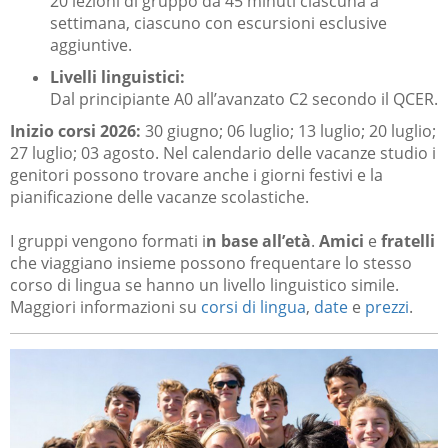
20 lezioni di gruppo da 45 minuti ciascuna a
settimana, ciascuno con escursioni esclusive
aggiuntive.
Livelli linguistici:
Dal principiante A0 all’avanzato C2 secondo il QCER.
Inizio corsi 2026:
30 giugno; 06 luglio; 13 luglio; 20 luglio;
27 luglio; 03 agosto. Nel calendario delle vacanze studio i
genitori possono trovare anche i giorni festivi e la
pianificazione delle vacanze scolastiche.
I gruppi vengono formati i
n base all’età
.
Amici
e
fratelli
che viaggiano insieme possono frequentare lo stesso
corso di lingua se hanno un livello linguistico simile.
Maggiori informazioni su
corsi di lingua
,
date
e
prezzi
.