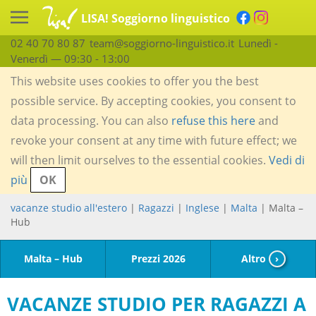
LISA! Soggiorno linguistico
02 40 70 80 87
team@soggiorno-linguistico.it
Lunedì -
Venerdì — 09:30 - 13:00
This website uses cookies to offer you the best
possible service. By accepting cookies, you consent to
data processing. You can also
refuse this here
and
revoke your consent at any time with future effect; we
will then limit ourselves to the essential cookies.
Vedi di
più
OK
vacanze studio all'estero
|
Ragazzi
|
Inglese
|
Malta
| Malta –
Hub
Malta – Hub
Prezzi 2026
Altro
›
VACANZE STUDIO PER RAGAZZI A