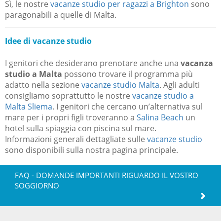
Sì, le nostre
vacanze studio per ragazzi a Brighton
sono
paragonabili a quelle di Malta.
Idee di vacanze studio
I genitori che desiderano prenotare anche una
vacanza
studio a Malta
possono trovare il programma più
adatto nella sezione
vacanze studio Malta
. Agli adulti
consigliamo soprattutto le nostre
vacanze studio a
Malta Sliema
. I genitori che cercano un’alternativa sul
mare per i propri figli troveranno a
Salina Beach
un
hotel sulla spiaggia con piscina sul mare.
Informazioni generali dettagliate sulle
vacanze studio
sono disponibili sulla nostra pagina principale.
FAQ - DOMANDE IMPORTANTI RIGUARDO IL VOSTRO
SOGGIORNO