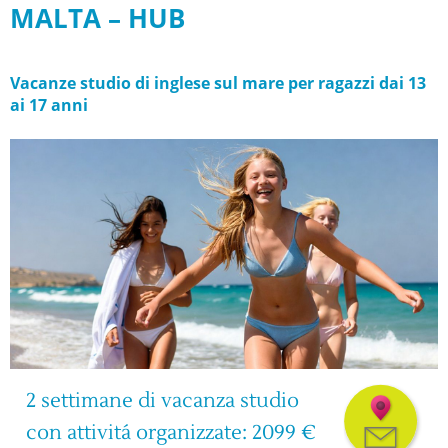
MALTA – HUB
Vacanze studio di inglese sul mare per ragazzi dai 13
ai 17 anni
2 settimane di vacanza studio
con attivitá organizzate: 2099 €