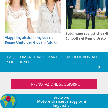
Settimane scolastiche (H
Viaggi linguistici in inglese nel
School) nel Regno Unito
Regno Unito per Giovani Adulti
FAQ - DOMANDE IMPORTANTI RIGUARDO IL VOSTRO
SOGGIORNO
PRENOTAZIONE SOGGIORNO
Prova ora
Motore di ricerca soggiorni
linguistici