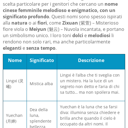
scelta particolare per i genitori che cercano un
nome
cinese femminile melodioso e enigmatico, con un
significato profondo
. Questi nomi sono spesso ispirati
alla
natura
o ai
fiori
, come
Zixuan
(紫萱) – Misterioso
fiore viola o
Meiyun
(魅云) – Nuvola incantata, e portano
un simbolismo unico. I loro toni
dolci
e
melodiosi
li
rendono non solo rari, ma anche particolarmente
eleganti
e
senza tempo
.
Nome
Significato
Descrizione
Lingxi è l’alba che ti sveglia con
Lingxi (灵
un mistero. Ha la luce di un
Mistica alba
曦)
segreto non detto e l’aria di chi
sa tutto… ma non spoilera mai.
Yuechan è la luna che sa farsi
Dea della
diva: illumina senza chiedere e
Yuechan
luna,
brilla anche quando il cielo è
(月婵)
splendente
occupato da altri nomi. Il
bellezza