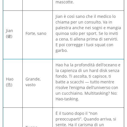
mascotte.
Jian è così sano che il medico lo
chiama per un consulto. Va in
palestra anche nei sogni e mangia
Jian
Forte, sano
quinoa solo per sport. Se lo inviti
(健)
a cena, ti allena prima di servirti.
E poi corregge i tuoi squat con
garbo.
Hao ha la profondità dell’oceano e
la capienza di un hard disk senza
fondo. Ti ascolta, ti capisce, ti
Hao
Grande,
batte a scacchi — tutto mentre
(浩)
vasto
risolve l’enigma dell’universo con
un cucchiaino. Multitasking? No:
Hao-tasking.
É il tuono dopo il “non
preoccuparti”. Quando arriva, si
sente. Ha il carisma di un