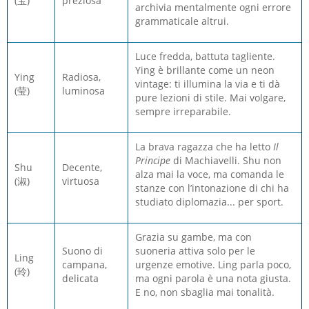
(宝)
preziosa
archivia mentalmente ogni errore
grammaticale altrui.
Luce fredda, battuta tagliente.
Ying è brillante come un neon
Ying
Radiosa,
vintage: ti illumina la via e ti dà
(莹)
luminosa
pure lezioni di stile. Mai volgare,
sempre irreparabile.
La brava ragazza che ha letto
Il
Principe
di Machiavelli. Shu non
Shu
Decente,
alza mai la voce, ma comanda le
(淑)
virtuosa
stanze con l’intonazione di chi ha
studiato diplomazia... per sport.
Grazia su gambe, ma con
Suono di
suoneria attiva solo per le
Ling
campana,
urgenze emotive. Ling parla poco,
(玲)
delicata
ma ogni parola è una nota giusta.
E no, non sbaglia mai tonalità.