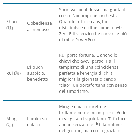
Shun va con il flusso, ma guida il
corso. Non impone, orchestra.
Shun
Quando tutto è caos, lui
Obbedienza,
(顺)
distribuisce ordine come playlist
armonioso
Zen. È il silenzio che convince più
di mille PowerPoint.
Rui porta fortuna. E anche le
chiavi che avevi perso. Ha il
Di buon
tempismo di una coincidenza
Rui (瑞)
auspicio,
perfetta e l’energia di chi ti
benedetto
migliora la giornata dicendo
“ciao”. Un portafortuna con senso
dell’umorismo.
Ming è chiaro, diretto e
brillantemente incompreso. Vede
Ming
Luminoso,
dove gli altri squintano. Ti fa luce
(明)
chiaro
anche senza pile. È il lampione
del gruppo, ma con la grazia di