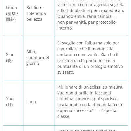
vistosa, ma con un’agenda segreta
Lihua
Bel fiore,
e fiori di plastica per i maleducati.
(丽华 /
splendida
Quando entra, l’aria cambia —
丽花)
bellezza
non per vanità, per protocollo
interno.
Si sveglia con l’alba ma solo per
controllare che il mondo stia
Alba,
Xiao
andando come vuole. Xiao ha il
spuntar del
(晓)
carisma di chi parla poco e la
giorno
puntualità di un orologio emotivo
svizzero.
Più lunare di un’eclissi su misura.
Yue non ti brilla in faccia: ti
Yue
illumina l’umore e poi sparisce
Luna
(月)
lasciandoti con la domanda “cos’è
appena successo?” — risposta:
classe.