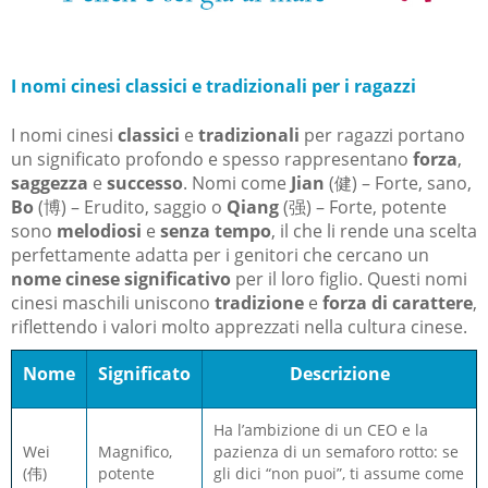
I nomi cinesi classici
e tradizionali per i ragazz
i
I nomi cinesi
classici
e
tradizionali
per ragazzi portano
un significato profondo e spesso rappresentano
forza
,
saggezza
e
successo
. Nomi come
Jian
(健) – Forte, sano,
Bo
(博) – Erudito, saggio o
Qiang
(强) – Forte, potente
sono
melodiosi
e
senza tempo
, il che li rende una scelta
perfettamente adatta per i genitori che cercano un
nome cinese significativo
per il loro figlio. Questi nomi
cinesi maschili uniscono
tradizione
e
forza di carattere
,
riflettendo i valori molto apprezzati nella cultura cinese.
Nome
Significato
Descrizione
Ha l’ambizione di un CEO e la
Wei
Magnifico,
pazienza di un semaforo rotto: se
(伟)
potente
gli dici “non puoi”, ti assume come