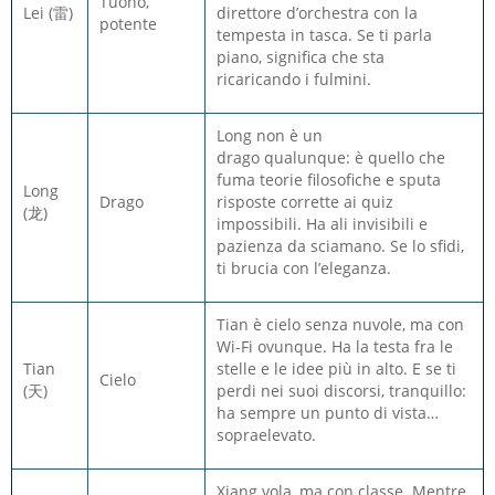
Tuono,
Lei (雷)
direttore d’orchestra con la
potente
tempesta in tasca. Se ti parla
piano, significa che sta
ricaricando i fulmini.
Long
non
è un
drago
qualunque:
è quello che
fuma teorie filosofiche e sputa
Long
Drago
risposte corrette ai quiz
(龙)
impossibili. Ha ali invisibili e
pazienza da sciamano. Se lo sfidi,
ti brucia con l’eleganza.
Tian è cielo senza nuvole, ma con
Wi-Fi ovunque. Ha la testa fra le
Tian
stelle e le idee più in alto. E se ti
Cielo
(天)
perdi nei suoi discorsi, tranquillo:
ha sempre un punto di vista…
sopraelevato.
Xiang vola, ma con classe. Mentre