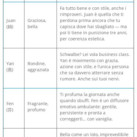
Fa tutto bene e con stile, anche i
rimproveri. Juan è quella che ti
Juan
Graziosa,
perdona prima ancora che tu
(娟)
bella
capisca dove hai sbagliato — ma
poi ti tiene in punizione tre anni,
per coerenza estetica.
Schwalbe? Lei vola business class.
Yan è movimento con grazia,
Yan
Rondine,
azione con stile, e l’unica persona
(燕)
aggraziata
che sa davvero atterrare senza
rumore. Anche sui tuoi nervi.
Ti profuma la giornata anche
quando sbuffi. Fen è un diffusore
Fen
Fragrante,
emotivo ambulante: gentile,
(芬)
profumo
persistente e pronta a
correggerti… con vaniglia.
Bella come un loto, imprevedibile