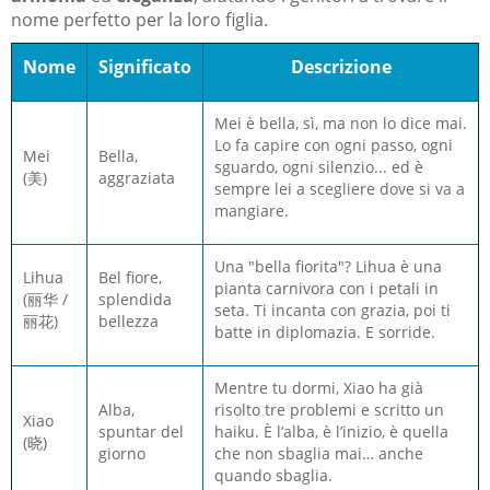
nome perfetto per la loro figlia.
Nome
Significato
Descrizione
Mei è bella, sì, ma non lo dice mai.
Lo fa capire con ogni passo, ogni
Mei
Bella,
sguardo, ogni silenzio... ed è
(美)
aggraziata
sempre lei a scegliere dove si va a
mangiare.
Una "bella fiorita"? Lihua è una
Lihua
Bel fiore,
pianta carnivora con i petali in
(丽华 /
splendida
seta. Ti incanta con grazia, poi ti
丽花)
bellezza
batte in diplomazia. E sorride.
Mentre tu dormi, Xiao ha già
Alba,
risolto tre problemi e scritto un
Xiao
spuntar del
haiku. È l’alba, è l’inizio, è quella
(晓)
giorno
che non sbaglia mai… anche
quando sbaglia.