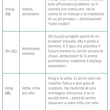
tutti affrontano problemi, lui li
Xiang
Volare,
sorvola con ironia zen. Ha la
(翔)
ascendere
calma di un bonsai e la traiettoria
di un jet privato — destinazione:
“tutto risolto”.
Zhi ha più progetti aperti di un
browser intasato. Ma li porta a
termine. È il tipo che pianifica il
Ambizione,
Zhi (志)
futuro mentre tu cerchi ancora le
volontà
chiavi. Ambizione? Sì. E anche
promemoria, scadenze e backup
automatici.
Feng è la vetta. Ci arrivi solo con
rispetto, fatica e due paia di
Feng
Vetta, cima
scarponi. Ha l’autorità di una
(峰)
più alta
montagna silenziosa, e se lo
ascolti bene… potresti anche
imparare a stare zitto con stile.