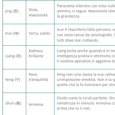
Panorama interiore con vista sulle
V
ista,
Jing
(
景
)
ammira, si segue. Maestosità sile
maestosità
la grandezza.
Kun è l’equilibrio fatto persona
Kun
(坤)
Terra, solido
con sesto senso da seismografo. 
tutti dove stai crollando.
Radioso,
Liang brilla anche quando è in mod
Liang
(
亮
)
brillante
intelligenza pronta e ottimismo co
il sistema operativo si aggiorna d
Pace,
Ning non urla: basta la sua calm
Ning
(
宁
)
tranquillità
un’esplosione emotiva. Non è la q
quella che la fa licenziare per str
Fluido come lo scroll perfetto. Sh
Shun
(
顺
)
reindirizza in silenzio. Armonia co
Armonia
prima che tu li noti.