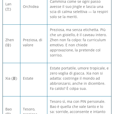
Cammina come se ogni passo
Lan
Orchidea
avesse il suo jingle e lascia una
(兰)
scia di calma selettiva — la respiri
solo se la meriti.
Preziosa, ma senza etichetta. Più
che un gioiello, è il caveau intero.
Zhen
Preziosa, di
Zhen non fa colpo: fa curriculum
(珍)
valore
emotivo. E non chiede
approvazione, la pretende col
sorriso.
Estate portatile, umore tropicale, e
zero voglia di giacca. Xia non si
Xia (夏)
Estate
adatta: costringe il mondo ad
abbronzarsi, anche in dicembre.
Fa caldo? È colpa sua.
Tesoro sì, ma con PIN personale.
Bao è quella che vale tanto e lo
Bao
Tesoro,
sa: sorride, acconsente e intanto