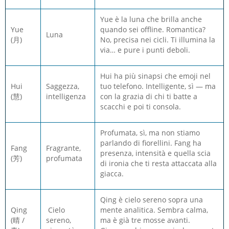
Yue è la luna che brilla anche
Yue
quando sei offline. Romantica?
Luna
(月)
No, precisa nei cicli. Ti illumina la
via… e pure i punti deboli.
Hui ha più sinapsi che emoji nel
Hui
Saggezza,
tuo telefono. Intelligente, sì — ma
(慧)
intelligenza
con la grazia di chi ti batte a
scacchi e poi ti consola.
Profumata, sì, ma non stiamo
parlando di fiorellini. Fang ha
Fang
Fragrante,
presenza, intensità e quella scia
(芳)
profumata
di ironia che ti resta attaccata alla
giacca.
Qing è cielo sereno sopra una
Qing
Cielo
mente analitica. Sembra calma,
(晴 /
sereno,
ma è già tre mosse avanti.