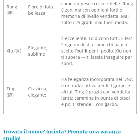
come un pesce rosso ribelle. Rong
Rong
Fiore di loto,
è zen, ma con opinioni forti e
(蓉)
bellezza
memoria di livello vendetta. Mai
sotto i 25 gradi, mai fuori moda.
È eccellente. Lo dicono tutti. E lei?
Finge modestia come chi ha già
Elegante,
Xiu (秀)
scelto l’outfit per il podio. Xiu non
sublime
ti supera — ti lascia inseguire per
sport.
Ha l’eleganza incorporata nel DNA
e un radar attivo per le figuracce
Ting
Graziosa,
altrui. Ting è grazia con vendetta
(婷)
elegante
lenta: cammina in punta di piedi
e poi ti stende… con garbo.
Trovato il nome? Incinta? Prenota una vacanza
studio!