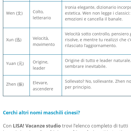
Ironia elegante, dizionario incorp
Colto,
Wen
(
文
)
estetica. Wen non legge i classici: 
letterario
emozioni e cancella il banale.
Velocità sotto controllo, pensiero 
Velocità,
Xun
(
迅
)
risolve, e mentre tu realizzi che c
movimento
rilasciato l’aggiornamento.
Origine di tutto e leader natural
Origine,
Yuan
(
元
)
sembrare inevitabile.
leader
Sollevato? No, sollevante. Zhen non
Elevare,
Zhen
(
振
)
per principio.
ascendere
Cerchi altri nomi maschili cinesi?
Con
LISA! Vacanze studio
trovi l’elenco completo di tutti