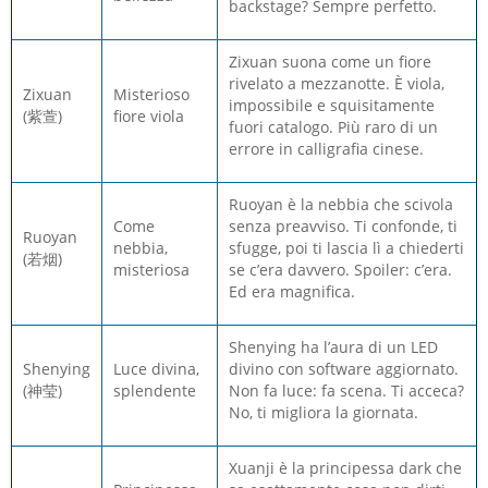
backstage? Sempre perfetto.
Zixuan suona come un fiore
rivelato a mezzanotte. È viola,
Zixuan
Misterioso
impossibile e squisitamente
(紫萱)
fiore viola
fuori catalogo. Più raro di un
errore in calligrafia cinese.
Ruoyan è la nebbia che scivola
Come
senza preavviso. Ti confonde, ti
Ruoyan
nebbia,
sfugge, poi ti lascia lì a chiederti
(若烟)
misteriosa
se c’era davvero. Spoiler: c’era.
Ed era magnifica.
Shenying ha l’aura di un LED
Shenying
Luce divina,
divino con software aggiornato.
(神莹)
splendente
Non fa luce: fa scena. Ti acceca?
No, ti migliora la giornata.
Xuanji è la principessa dark che