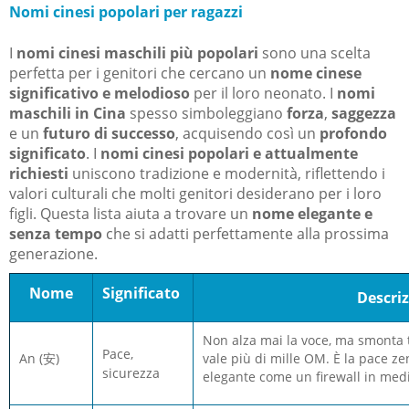
Nomi cinesi popolari per ragazzi
I
nomi cinesi maschili più popolari
sono una scelta
perfetta per i genitori che cercano un
nome cinese
significativo e melodioso
per il loro neonato. I
nomi
maschili in Cina
spesso simboleggiano
forza
,
saggezza
e un
futuro di successo
, acquisendo così un
profondo
significato
. I
nomi cinesi popolari e attualmente
richiesti
uniscono tradizione e modernità, riflettendo i
valori culturali che molti genitori desiderano per i loro
figli. Questa lista aiuta a trovare un
nome elegante e
senza tempo
che si adatti perfettamente alla prossima
generazione.
Nome
Significato
Descri
Non alza mai la voce, ma smonta 
Pace,
An (
安)
vale più di mille OM. È la pace zen
sicurezza
elegante come un firewall in med