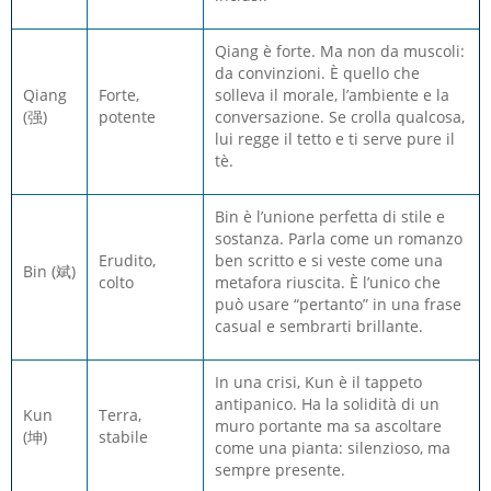
Qiang è forte. Ma non da muscoli:
da convinzioni. È quello che
Qiang
Forte,
solleva il morale, l’ambiente e la
(强)
potente
conversazione. Se crolla qualcosa,
lui regge il tetto e ti serve pure il
tè.
Bin è l’unione perfetta di stile e
sostanza. Parla come un romanzo
Erudito,
ben scritto e si veste come una
Bin (斌)
colto
metafora riuscita. È l’unico che
può usare “pertanto” in una frase
casual e sembrarti brillante.
In una crisi,
Kun
è il tappeto
antipanico. Ha la solidità di un
Kun
Terra,
muro portante ma sa ascoltare
(坤)
stabile
come una pianta: silenzioso, ma
sempre presente.