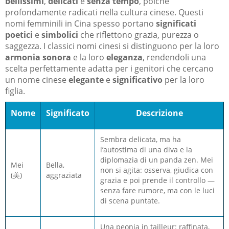
bellissimi
,
delicati
e
senza tempo
, poiché
profondamente radicati nella cultura cinese. Questi
nomi femminili in Cina spesso portano
significati
poetici
e
simbolici
che riflettono grazia, purezza o
saggezza. I classici nomi cinesi si distinguono per la loro
armonia sonora
e la loro
eleganza
, rendendoli una
scelta perfettamente adatta per i genitori che cercano
un nome cinese
elegante
e
significativo
per la loro
figlia.
Nome
Significato
Descrizione
Sembra delicata, ma ha
l’autostima di una diva e la
diplomazia di un panda zen. Mei
Mei
Bella,
non si agita: osserva, giudica con
(美)
aggraziata
grazia e poi prende il controllo —
senza fare rumore, ma con le luci
di scena puntate.
Una peonia in tailleur: raffinata,