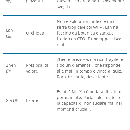
青)
gioventù
Giovane, chiara e pericolosamente
sveglia.
Non è solo un’orchidea, è una
serra tropicale col Wi-Fi. Lan ha
Lan
Orchidea
fascino da botanica e sangue
(兰)
freddo da CEO. E non appassisce
mai.
Zhen è preziosa, ma non fragile: è
Zhen
Preziosa, di
tipo un diamante… che risponde
(珍)
valore
alle mail in tempo e vince ai quiz.
Rara, brillante, devastante.
Estate? No, Xia è ondata di calore
permanente. Porta sole, risate, e
Xia (夏)
Estate
la capacità di non sudare mai nei
momenti cruciali.