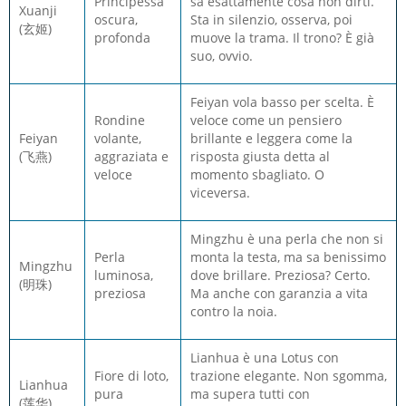
Principessa
sa esattamente cosa non dirti.
Xuanji
oscura,
Sta in silenzio, osserva, poi
(玄姬)
profonda
muove la trama. Il trono? È già
suo, ovvio.
Feiyan vola basso per scelta. È
Rondine
veloce come un pensiero
Feiyan
volante,
brillante e leggera come la
(飞燕)
aggraziata e
risposta giusta detta al
veloce
momento sbagliato. O
viceversa.
Mingzhu è una perla che non si
Perla
monta la testa, ma sa benissimo
Mingzhu
luminosa,
dove brillare. Preziosa? Certo.
(明珠)
preziosa
Ma anche con garanzia a vita
contro la noia.
Lianhua è una Lotus con
Fiore di loto,
trazione elegante. Non sgomma,
Lianhua
pura
ma supera tutti con
(莲华)