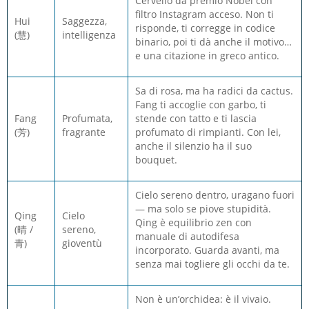
Cervello da premio Nobel con
filtro Instagram acceso. Non ti
Hui
Saggezza,
risponde, ti corregge in codice
(慧)
intelligenza
binario, poi ti dà anche il motivo…
e una citazione in greco antico.
Sa di rosa, ma ha radici da cactus.
Fang ti accoglie con garbo, ti
Fang
Profumata,
stende con tatto e ti lascia
(芳)
fragrante
profumato di rimpianti. Con lei,
anche il silenzio ha il suo
bouquet.
Cielo sereno dentro, uragano fuori
— ma solo se piove stupidità.
Qing
Cielo
Qing è equilibrio zen con
(晴 /
sereno,
manuale di autodifesa
青)
gioventù
incorporato. Guarda avanti, ma
senza mai togliere gli occhi da te.
Non è un’orchidea: è il vivaio.