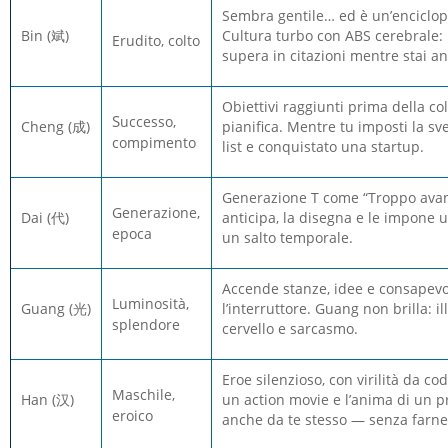
Sembra gentile… ed è un’enciclope
Bin (
斌
)
Cultura turbo con ABS cerebrale: B
Erudito, colto
supera in citazioni mentre stai a
Obiettivi raggiunti prima della c
S
uccesso,
Cheng (
成
)
pianifica. Mentre tu imposti la sve
compimento
list e conquistato una startup.
Generazione T come “Troppo avant
Generazione,
Dai (
代
)
anticipa, la disegna e le impone u
epoca
un salto temporale.
Accende stanze, idee e consapevo
Luminosità,
Guang
(
光
)
l’interruttore. Guang non brilla: i
splendore
cervello e sarcasmo.
Eroe silenzioso, con virilità da cod
Maschile,
Han
(
汉
)
un action movie e l’anima di un pr
eroico
anche da te stesso — senza farne