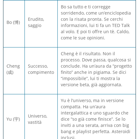
Bo sa tutto e ti corregge
sorridendo, come un’enciclopedia
Erudito,
con la risata pronta. Se cerchi
Bo (博)
saggio
informazioni, lui ti fa un TED Talk
al volo. E poi ti offre un tè. Caldo,
come le sue opinioni.
Cheng è il risultato. Non il
processo. Dove passa, qualcosa si
Cheng
Successo,
conclude. Ha un’aura da “progetto
(成)
compimento
finito” anche in pigiama. Se dici
“impossibile”, lui ti mostra la
versione beta, già aggiornata.
Yu è l’universo, ma in versione
compatta. Ha un’aura
intergalattica e uno sguardo che
Universo,
Yu (宇)
dice “so già come finisce”. Se lo
vastità
inviti a una serata, arriva con big
bang e playlist perfetta. Asteroidi
inclusi.