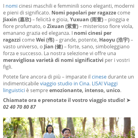
I
nomi
cinesi maschili e femminili sono eleganti, moderni
e pieni di significato.
Nomi popolari per ragazze
come
Jiaxin (嘉欣)
– felicità e gioia,
Yuxuan (雨萱)
– pioggia e
fiore profumato, o
Zixuan (紫萱)
– misterioso fiore viola,
emanano grazia ed eleganza. I
nomi cinesi per
ragazzi
come
Wei (伟)
– grande, potente,
Haoyu (浩宇)
–
vasto universo, o
Jian (健)
– forte, sano, simboleggiano
forza e successo. La nostra selezione vi offre una
meravigliosa varietà di nomi significativi
per i vostri
figli.
Potete fare ancora di più – imparate il
cinese
durante un
indimenticabile
viaggio studio in Cina
.
LISA! Viaggi
linguistici
è sempre
emozionante, intenso, unico
.
Chiamate ora e prenotate il vostro viaggio studio!
➤
02 40 70 80 87