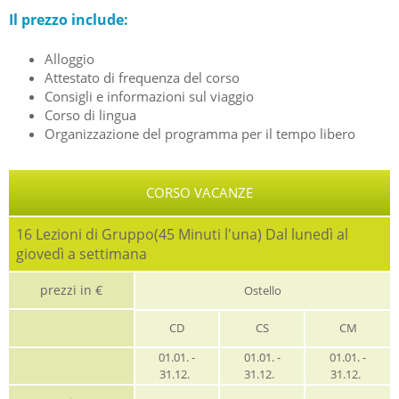
Il prezzo include:
Alloggio
Attestato di frequenza del corso
Consigli e informazioni sul viaggio
Corso di lingua
Organizzazione del programma per il tempo libero
CORSO VACANZE
16 Lezioni di Gruppo(45 Minuti l'una) Dal lunedì al
giovedì a settimana
prezzi in €
Ostello
CD
CS
CM
01.01. -
01.01. -
01.01. -
31.12.
31.12.
31.12.