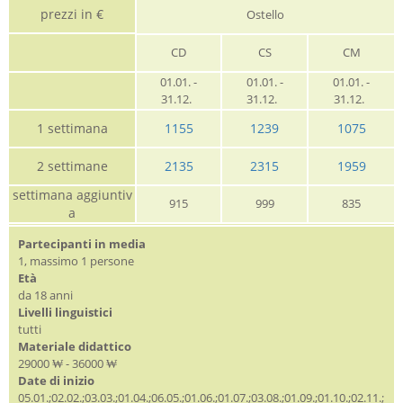
prezzi in €
Ostello
CD
CS
CM
01.01. -
01.01. -
01.01. -
31.12.
31.12.
31.12.
1 settimana
1155
1239
1075
2 settimane
2135
2315
1959
settimana aggiuntiv
915
999
835
a
Partecipanti in media
1, massimo 1 persone
Età
da 18 anni
Livelli linguistici
tutti
Materiale didattico
29000 ₩ - 36000 ₩
Date di inizio
05.01.;02.02.;03.03.;01.04.;06.05.;01.06.;01.07.;03.08.;01.09.;01.10.;02.11.;