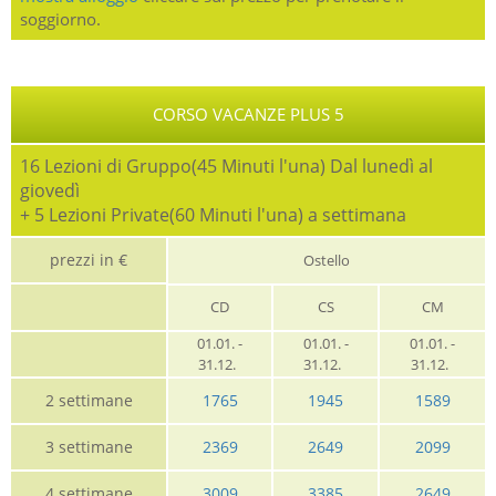
soggiorno.
CORSO VACANZE PLUS 5
16 Lezioni di Gruppo(45 Minuti l'una) Dal lunedì al
giovedì
+ 5 Lezioni Private(60 Minuti l'una) a settimana
prezzi in €
Ostello
CD
CS
CM
01.01. -
01.01. -
01.01. -
31.12.
31.12.
31.12.
2 settimane
1765
1945
1589
3 settimane
2369
2649
2099
4 settimane
3009
3385
2649