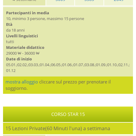
Partecipanti in media
10, minimo 3 persone, massimo 15 persone
Età
da 18 anni
Livelli linguistici
tutti
Materiale didattico
29000 ₩ - 36000 ₩
Date di inizio
05.01.;02.02.;03.03.;01.04.;06.05.;01.06.;01.07.;03.08.;01.09.;01.10.;02.11.;
01.12
mostra alloggio
cliccare sul prezzo per prenotare il
soggiorno.
CORSO STAR 15
15 Lezioni Private(60 Minuti l'una) a settimana