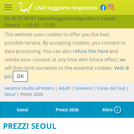
LISA! Soggiorno linguistico
02 40 70 80 87
team@soggiorno-linguistico.it
Lunedì -
Venerdì — 09:30 - 13:00
This website uses cookies to offer you the best
possible service. By accepting cookies, you consent to
data processing. You can also
refuse this here
and
revoke your consent at any time with future effect; we
will then limit ourselves to the essential cookies.
Vedi di
più
OK
vacanze studio all'estero
|
Adulti
|
Koreano
|
Corea del Sud
|
Seoul
| Prezzi 2026
Seoul
Prezzi 2026
Altro
›
PREZZI SEOUL