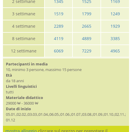
2 settimane
1345
1525
1169
3 settimane
1519
1799
1249
4 settimane
2289
2665
1929
8 settimane
4119
4889
3385
12 settimane
6069
7229
4965
Partecipanti in media
10, minimo 3 persone, massimo 15 persone
Età
da 18 anni
Livelli linguistici
tutti
Materiale didattico
29000 ₩ - 36000 ₩
Date di inizio
05.01.;02.02.;03.03.;01.04.;06.05.;01.06.;01.07.;03.08.;01.09.;01.10.;02.11.;
01.12
mostra alloggio
cliccare sul prezzo per prenotare il