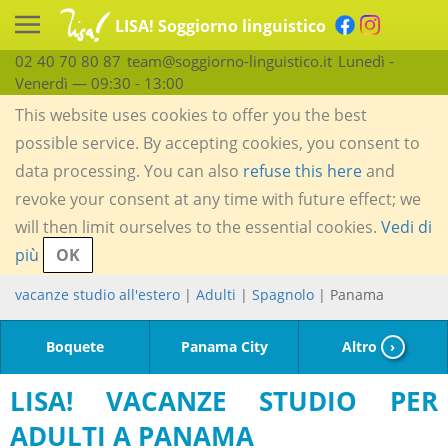
LISA! Soggiorno linguistico
02 40 70 80 87
team@soggiorno-linguistico.it
Lunedì -
Venerdì — 09:30 - 13:00
This website uses cookies to offer you the best
possible service. By accepting cookies, you consent to
data processing. You can also
refuse this here
and
revoke your consent at any time with future effect; we
will then limit ourselves to the essential cookies.
Vedi di
più
OK
vacanze studio all'estero
|
Adulti
|
Spagnolo
| Panama
Boquete
Panama City
Altro
›
LISA! VACANZE STUDIO PER
ADULTI A PANAMA