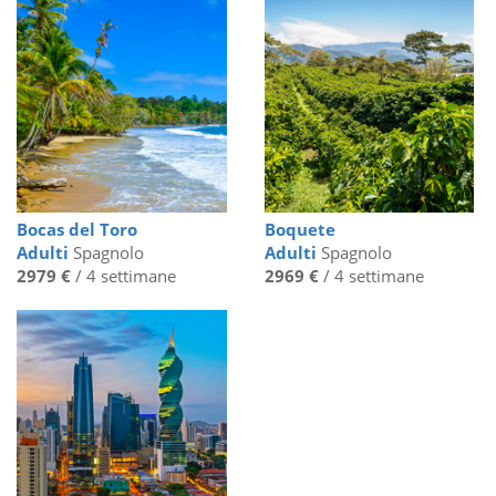
Bocas del Toro
Boquete
Adulti
Spagnolo
Adulti
Spagnolo
2979 €
/ 4 settimane
2969 €
/ 4 settimane