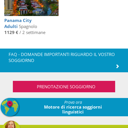
Panama City
Adulti
Spagnolo
1129 €
/ 2 settimane
FAQ - DOMANDE IMPORTANTI RIGUARDO IL VOSTRO
SOGGIORNO
PRENOTAZIONE SOGGIORNO
Prova ora
Motore di ricerca soggiorni
linguistici