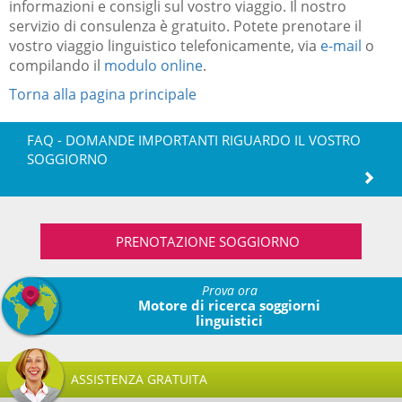
informazioni e consigli sul vostro viaggio. Il nostro
servizio di consulenza è gratuito. Potete prenotare il
vostro viaggio linguistico telefonicamente, via
e-mail
o
compilando il
modulo online
.
Torna alla pagina principale
FAQ - DOMANDE IMPORTANTI RIGUARDO IL VOSTRO
SOGGIORNO
PRENOTAZIONE SOGGIORNO
Prova ora
Motore di ricerca soggiorni
linguistici
ASSISTENZA GRATUITA