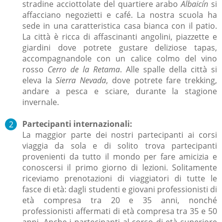
stradine acciottolate del quartiere arabo
Albaicín
si
affacciano negozietti e café. La nostra scuola ha
sede in una caratteristica casa bianca con il patio.
La città è ricca di affascinanti angolini, piazzette e
giardini dove potrete gustare
deliziose tapas,
accompagnandole con un calice colmo del vino
rosso
Cerro de la Retama
.
Alle spalle della città si
eleva la
Sierra Nevada
, dove potrete fare trekking,
andare a pesca e sciare, durante la stagione
invernale.
Partecipanti internazionali:
La maggior parte dei nostri partecipanti ai corsi
viaggia da sola e di solito trova partecipanti
provenienti da tutto il mondo per fare amicizia e
conoscersi il primo giorno di lezioni.
Solitamente
riceviamo prenotazioni di viaggiatori di tutte le
fasce di età: dagli
studenti e giovani professionisti di
età compresa tra 20 e 35 anni, nonché
professionisti affermati di età compresa tra 35 e 50
anni.
Anche i partecipanti al corso di età superiore