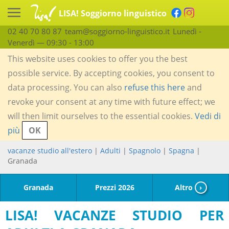
LISA! Soggiorno linguistico
02 40 70 80 87
team@soggiorno-linguistico.it
Lunedì -
Venerdì — 09:30 - 13:00
This website uses cookies to offer you the best
possible service. By accepting cookies, you consent to
data processing. You can also
refuse this here
and
revoke your consent at any time with future effect; we
will then limit ourselves to the essential cookies.
Vedi di
più
OK
vacanze studio all'estero
|
Adulti
|
Spagnolo
|
Spagna
|
Granada
Granada
Prezzi 2026
Altro
›
LISA! VACANZE STUDIO PER