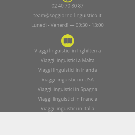
02 40 70 80 87
team@soggiorno-linguistico.it
Lunedì - Venerdì — 09:30 - 13:00
Viaggi linguistici in Inghilterra
Viaggi linguistici a Malta
Viaggi linguistici in Irlanda
Viaggi linguistici in USA
Viaggi linguistici in Spagna
Viaggi linguistici in Francia
Viaggi linguistici in Italia