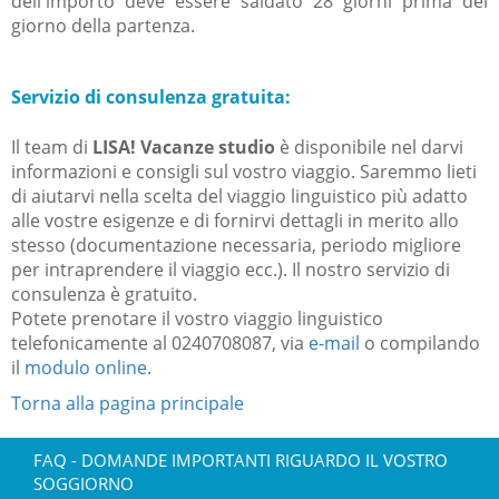
dell'importo deve essere saldato 28 giorni prima del
giorno della partenza.
Servizio di consulenza gratuita:
Il team di
LISA! Vacanze studio
è disponibile nel darvi
informazioni e consigli sul vostro viaggio. Saremmo lieti
di aiutarvi nella scelta del viaggio linguistico più adatto
alle vostre esigenze e di fornirvi dettagli in merito allo
stesso (documentazione necessaria, periodo migliore
per intraprendere il viaggio ecc.). Il nostro servizio di
consulenza è gratuito.
Potete prenotare il vostro viaggio linguistico
telefonicamente al 0240708087, via
e-mail
o compilando
il
modulo online
.
Torna alla pagina principale
FAQ - DOMANDE IMPORTANTI RIGUARDO IL VOSTRO
SOGGIORNO