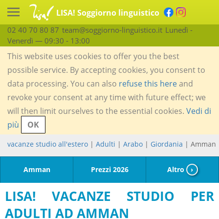
LISA! Soggiorno linguistico
02 40 70 80 87
team@soggiorno-linguistico.it
Lunedì -
Venerdì — 09:30 - 13:00
This website uses cookies to offer you the best
possible service. By accepting cookies, you consent to
data processing. You can also
refuse this here
and
revoke your consent at any time with future effect; we
will then limit ourselves to the essential cookies.
Vedi di
più
OK
vacanze studio all'estero
|
Adulti
|
Arabo
|
Giordania
| Amman
Amman
Prezzi 2026
Altro
›
LISA! VACANZE STUDIO PER
ADULTI AD AMMAN