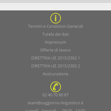
Termini e Condizioni Generali
Tutela dei dati
Impressum
Offerte di lavoro
DIRETTIVA UE 2015/2302 1
DIRETTIVA UE 2015/2302 2
Assicurazione
02 40 70 80 87
team@soggiorno-linguistico.it
Lunedì - Venerdì — 09:30 - 13:00