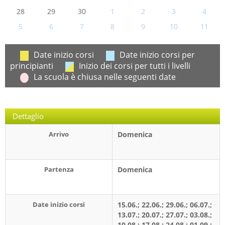
28
29
30
1
2
3
4
5
6
7
8
9
10
11
Date inizio corsi
Date inizio corsi per
principianti
Inizio dei corsi per tutti i livelli
La scuola è chiusa nelle seguenti date
Dettaglio
Arrivo
Domenica
Partenza
Domenica
Date inizio corsi
15.06.; 22.06.; 29.06.; 06.07.;
13.07.; 20.07.; 27.07.; 03.08.;
10.08.; 17.08.; 24.08.; 01.09.;