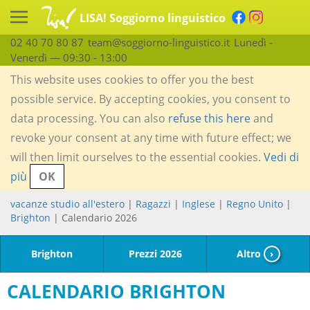
LISA! Soggiorno linguistico
02 40 70 80 87
team@soggiorno-linguistico.it
Lunedì -
Venerdì — 09:30 - 13:00
This website uses cookies to offer you the best
possible service. By accepting cookies, you consent to
data processing. You can also
refuse this here
and
revoke your consent at any time with future effect; we
will then limit ourselves to the essential cookies.
Vedi di
più
OK
vacanze studio all'estero
|
Ragazzi
|
Inglese
|
Regno Unito
|
Brighton
| Calendario 2026
Brighton
Prezzi 2026
Altro
›
CALENDARIO BRIGHTON