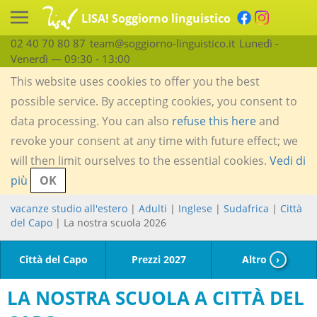
LISA! Soggiorno linguistico
02 40 70 80 87
team@soggiorno-linguistico.it
Lunedì -
Venerdì — 09:30 - 13:00
This website uses cookies to offer you the best
possible service. By accepting cookies, you consent to
data processing. You can also
refuse this here
and
revoke your consent at any time with future effect; we
will then limit ourselves to the essential cookies.
Vedi di
più
OK
vacanze studio all'estero
|
Adulti
|
Inglese
|
Sudafrica
|
Città
del Capo
| La nostra scuola 2026
Città del Capo
Prezzi 2027
Altro
›
LA NOSTRA SCUOLA A CITTÀ DEL