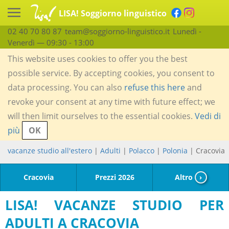
LISA! Soggiorno linguistico
02 40 70 80 87
team@soggiorno-linguistico.it
Lunedì -
Venerdì — 09:30 - 13:00
This website uses cookies to offer you the best
possible service. By accepting cookies, you consent to
data processing. You can also
refuse this here
and
revoke your consent at any time with future effect; we
will then limit ourselves to the essential cookies.
Vedi di
più
OK
vacanze studio all'estero
|
Adulti
|
Polacco
|
Polonia
| Cracovia
Cracovia
Prezzi 2026
Altro
›
LISA! VACANZE STUDIO PER
ADULTI A CRACOVIA