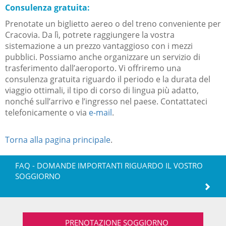
Consulenza gratuita:
Prenotate un biglietto aereo o del treno conveniente per
Cracovia. Da lì, potrete raggiungere la vostra
sistemazione a un prezzo vantaggioso con i mezzi
pubblici. Possiamo anche organizzare un servizio di
trasferimento dall’aeroporto. Vi offriremo una
consulenza gratuita riguardo il periodo e la durata del
viaggio ottimali, il tipo di corso di lingua più adatto,
nonché sull’arrivo e l’ingresso nel paese. Contattateci
telefonicamente o via
e-mail
.
Torna alla pagina principale
.
FAQ - DOMANDE IMPORTANTI RIGUARDO IL VOSTRO
SOGGIORNO
PRENOTAZIONE SOGGIORNO