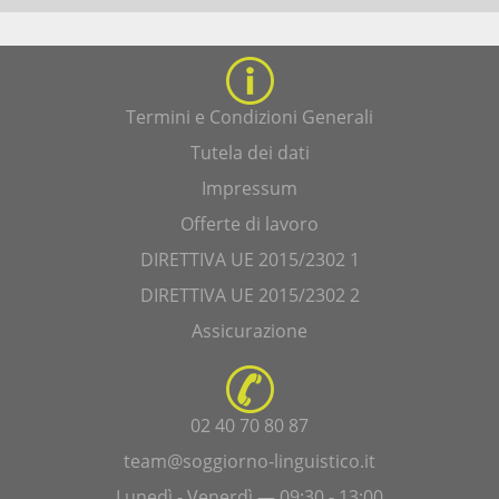
Termini e Condizioni Generali
Tutela dei dati
Impressum
Offerte di lavoro
DIRETTIVA UE 2015/2302 1
DIRETTIVA UE 2015/2302 2
Assicurazione
02 40 70 80 87
team@soggiorno-linguistico.it
Lunedì - Venerdì — 09:30 - 13:00