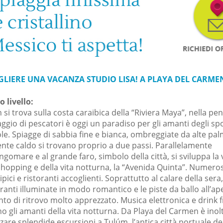
GLIERE UNA VACANZA STUDIO LISA! A PLAYA DEL CARME
o livello:
si trova sulla costa caraibica della “Riviera Maya”, nella pen
laggio di pescatori è oggi un paradiso per gli amanti degli sp
ole. Spiagge di sabbia fine e bianca, ombreggiate da alte palm
te caldo si trovano proprio a due passi. Parallelamente
ungomare e al grande faro, simbolo della città, si sviluppa la 
shopping e della vita notturna, la “Avenida Quinta”. Numeros
pici e ristoranti accoglienti. Soprattutto al calare della sera,
oranti illuminate in modo romantico e le piste da ballo all’ap
to di ritrovo molto apprezzato. Musica elettronica e drink f
o gli amanti della vita notturna. Da Playa del Carmen è inol
zare splendide escursioni a Tulúm, l’antica città portuale de