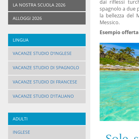
dai riflessi tur
LA NOSTRA SCUOLA 2026
spagnolo a due p
la bellezza del 
ALLOGGI 2026
Messico.
Esempio offerta
LINGUA
VACANZE STUDIO D'INGLESE
VACANZE STUDIO DI SPAGNOLO
VACANZE STUDIO DI FRANCESE
VACANZE STUDIO D'ITALIANO
ADULTI
INGLESE