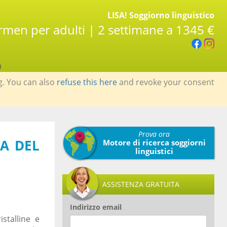
LISA! Soggiorno linguistico
armen per adulti | 2 settimane a 1345 €
0
g. You can also
refuse this here
and revoke your consent
Prova ora
YA DEL
Motore di ricerca soggiorni
linguistici
ASSISTENZA GRATUITA
Indirizzo email
stalline e