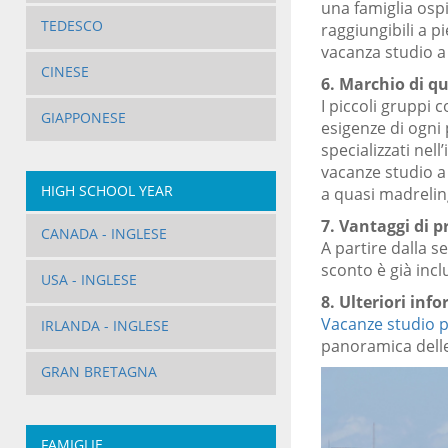
una famiglia ospi
TEDESCO
raggiungibili a p
vacanza studio a
CINESE
6. Marchio di qu
I piccoli gruppi
GIAPPONESE
esigenze di ogni 
specializzati ne
vacanze studio a 
HIGH SCHOOL YEAR
a quasi madrelin
7. Vantaggi di p
CANADA - INGLESE
A partire dalla 
sconto è già incl
USA - INGLESE
8. Ulteriori inf
Vacanze studio p
IRLANDA - INGLESE
panoramica dell
GRAN BRETAGNA
FAMIGLIE