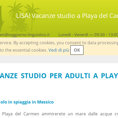
LISA! Vacanze studio a Playa del C
am@soggiorno-linguistico.it
Lunedì - Venerdì — 09:30 - 13:0
service. By accepting cookies, you consent to data processin
 to the essential cookies.
Vedi di più
OK
CANZE STUDIO PER ADULTI A PLA
olo in spiaggia in Messico
i Playa del Carmen ammirerete un mare dalle acque cri