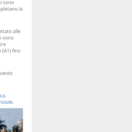
ni sono
mpletano la
ttato alle
ti sono
tre
 (A1) fino
Questo
ica
,
niziale
.