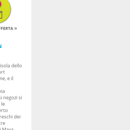
N
isola dello
ort
e, e il
via
i negozi si
 le
erto
reschi dei
tre
i Maya.