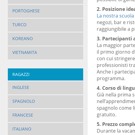
2. Posizione ide
PORTOGHESE
La nostra scuola 
negozi, bar e ris
TURCO
raggiungibile a p
3. Partecipanti a
KOREANO
La maggior parte 
il primo giorno d
VIETNAMITA
con cui stringere
professionisti tra
Anche i partecip
RAGAZZI
programma.
INGLESE
4. Corso di lingu
Già nella prima s
nell’apprendiment
SPAGNOLO
spagnolo come lin
gratuito.
FRANCESE
5. Prezzo comple
ITALIANO
Durante la vacanz