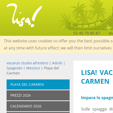
02 40 70 80 87
te
This website uses cookies to offer you the best possible 
at any time with future effect; we will then limit ourselves
vacanze studio all'estero
|
Adulti
|
Spagnolo
|
Messico
| Playa del
LISA! VA
Carmen
CARMEN
PLAYA DEL CARMEN
PREZZI 2026
Impara lo spagn
CALENDARIO 2026
Sulle spiagge d