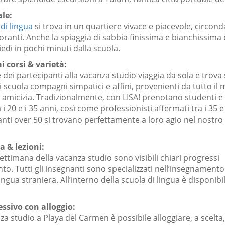
ale:
di lingua
si trova in un quartiere vivace e piacevole, circond
toranti. Anche la spiaggia di sabbia finissima e bianchissima 
iedi in pochi minuti dalla scuola.
i corsi & varietà:
dei partecipanti alla vacanza studio viaggia da sola e trova
i scuola compagni simpatici e affini, provenienti da tutto il
 amicizia. Tradizionalmente, con LISA! prenotano studenti e
 i 20 e i 35 anni, così come professionisti affermati tra i 35 e 
anti over 50 si trovano perfettamente a loro agio nel nostro
a & lezioni:
ettimana della vacanza studio sono visibili chiari progressi
o. Tutti gli insegnanti sono specializzati nell’insegnamento
gua straniera. All’interno della scuola di lingua è disponibil
ssivo con alloggio:
a studio a Playa del Carmen è possibile alloggiare, a scelta