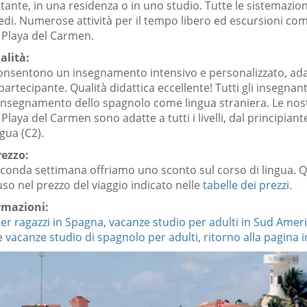
tante, in una residenza o in uno studio. Tutte le sistemazio
iedi. Numerose attività per il tempo libero ed escursioni co
 Playa del Carmen.
alità:
 consentono un insegnamento intensivo e personalizzato, ada
partecipante. Qualità didattica eccellente! Tutti gli insegnan
ll’insegnamento dello spagnolo come lingua straniera. Le nos
Playa del Carmen sono adatte a tutti i livelli, dal principiante
gua (C2).
rezzo:
seconda settimana offriamo uno sconto sul corso di lingua. 
uso nel prezzo del viaggio indicato nelle
tabelle dei prezzi
.
ormazioni:
er ragazzi in Spagna
,
vacanze studio per adulti in Sud Amer
e
vacanze studio di spagnolo per adulti
,
ritorno alla pagina i