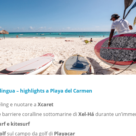
 lingua – highlights a Playa del Carmen
ling e nuotare a
Xcaret
e barriere coralline sottomarine di
Xel-Há
durante un’imme
urf e kitesurf
olf
sul campo da golf di
Playacar