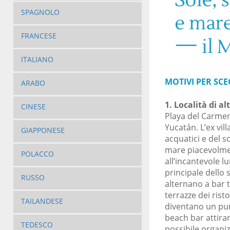
SPAGNOLO
FRANCESE
ITALIANO
MOTIVI PER SCE
ARABO
1. Località di alt
CINESE
Playa del Carmen 
Yucatán. L’ex vil
GIAPPONESE
acquatici e del s
mare piacevolmen
POLACCO
all’incantevole l
principale dello 
RUSSO
alternano a bar ti
terrazze dei rist
TAILANDESE
diventano un pun
beach bar attiran
TEDESCO
possibile organiz