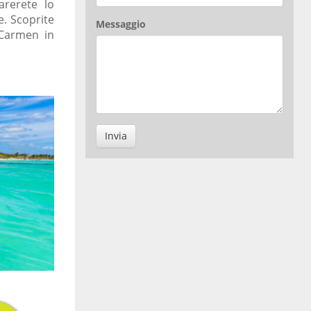
arerete lo
e. Scoprite
Messaggio
Carmen in
Invia