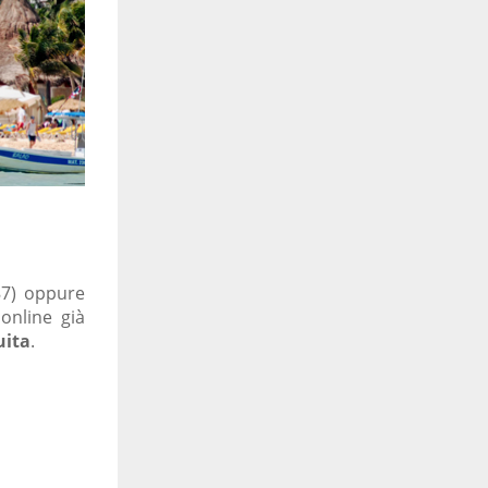
87) oppure
online già
uita
.