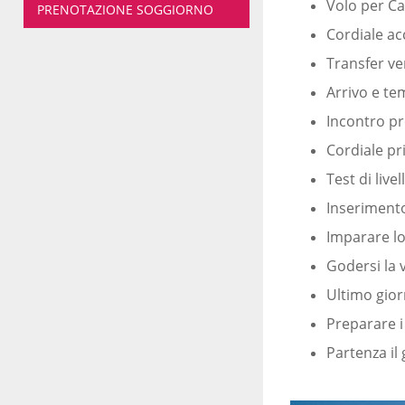
Volo per C
PRENOTAZIONE SOGGIORNO
Cordiale ac
Transfer ver
Arrivo e te
Incontro pre
Cordiale pr
Test di livel
Inserimento
Imparare l
Godersi la 
Ultimo gior
Preparare i
Partenza il