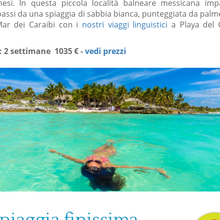
chesi. In questa piccola località balneare messicana imp
assi da una spiaggia di sabbia bianca, punteggiata da palm
Mar dei Caraibi con i
nostri viaggi linguistici
a Playa del 
: 2 settimane 1035 € -
vedi prezzi