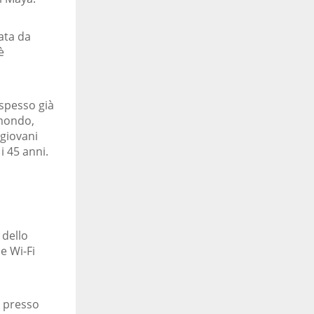
ata da
è
 spesso già
 mondo,
 giovani
i 45 anni.
 dello
e Wi-Fi
, presso