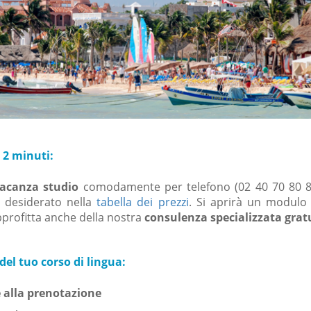
 2 minuti:
acanza studio
comodamente per telefono (02 40 70 80 
o desiderato nella
tabella dei prezzi
. Si aprirà un modulo 
profitta anche della nostra
consulenza specializzata grat
el tuo corso di lingua:
 alla prenotazione