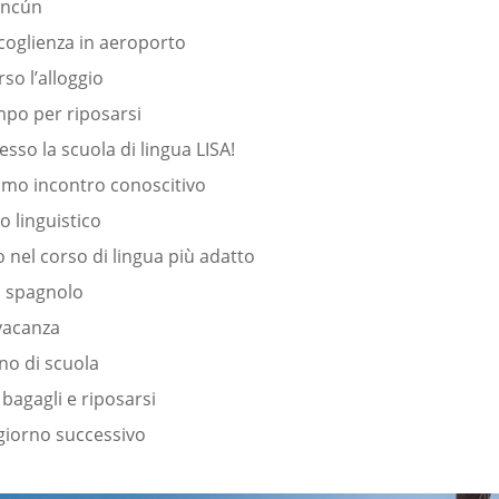
ancún
coglienza in aeroporto
so l’alloggio
mpo per riposarsi
sso la scuola di lingua LISA!
imo incontro conoscitivo
lo linguistico
 nel corso di lingua più adatto
o spagnolo
vacanza
no di scuola
 bagagli e riposarsi
 giorno successivo