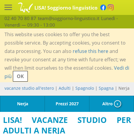
LISA! Soggiorno linguistico
02 40 70 80 87
team@soggiorno-linguistico.it
Lunedì -
Venerdì — 09:30 - 13:00
This website uses cookies to offer you the best
possible service. By accepting cookies, you consent to
data processing. You can also
refuse this here
and
revoke your consent at any time with future effect; we
will then limit ourselves to the essential cookies.
Vedi di
più
OK
vacanze studio all'estero
|
Adulti
|
Spagnolo
|
Spagna
| Nerja
Nerja
Prezzi 2027
Altro
›
LISA! VACANZE STUDIO PER
ADULTI A NERJA