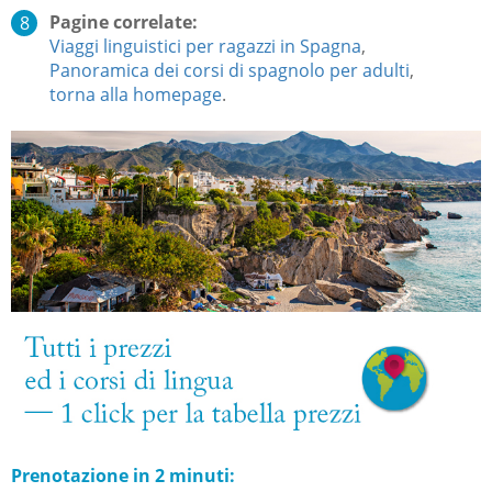
Pagine correlate:
Viaggi linguistici per ragazzi in Spagna
,
Panoramica dei corsi di spagnolo per adulti
,
torna alla homepage
.
Prenotazione in 2 minuti: