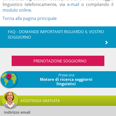
linguistico telefonicamente, via
e-mail
o compilando il
modulo online
.
Torna alla pagina principale
FAQ - DOMANDE IMPORTANTI RIGUARDO IL VOSTRO
SOGGIORNO
PRENOTAZIONE SOGGIORNO
Prova ora
Motore di ricerca soggiorni
linguistici
ASSISTENZA GRATUITA
Indirizzo email