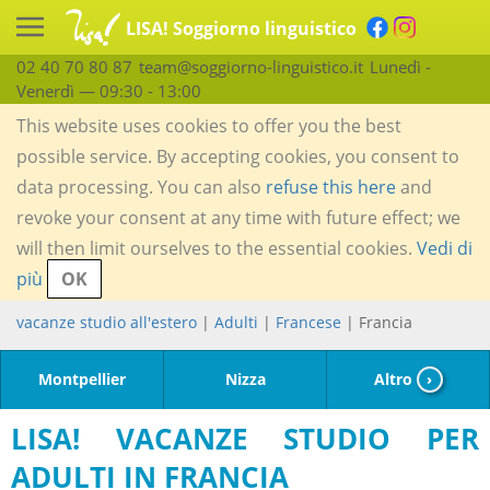
LISA! Soggiorno linguistico
02 40 70 80 87
team@soggiorno-linguistico.it
Lunedì -
Venerdì — 09:30 - 13:00
This website uses cookies to offer you the best
possible service. By accepting cookies, you consent to
data processing. You can also
refuse this here
and
revoke your consent at any time with future effect; we
will then limit ourselves to the essential cookies.
Vedi di
più
OK
vacanze studio all'estero
|
Adulti
|
Francese
| Francia
Montpellier
Nizza
Altro
›
LISA! VACANZE STUDIO PER
ADULTI IN FRANCIA