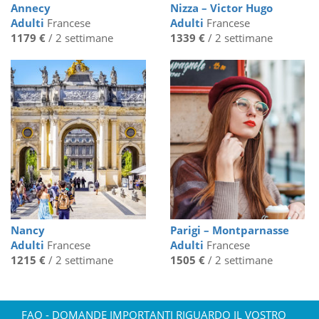
Annecy
Nizza – Victor Hugo
Adulti
Francese
Adulti
Francese
1179 €
/ 2 settimane
1339 €
/ 2 settimane
Nancy
Parigi – Montparnasse
Adulti
Francese
Adulti
Francese
1215 €
/ 2 settimane
1505 €
/ 2 settimane
FAQ - DOMANDE IMPORTANTI RIGUARDO IL VOSTRO