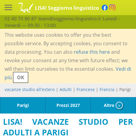
LISA! Soggiorno linguistico
02 40 70 80 87
team@soggiorno-linguistico.it
Lunedì -
Venerdì — 09:30 - 13:00
This website uses cookies to offer you the best
possible service. By accepting cookies, you consent to
data processing. You can also
refuse this here
and
revoke your consent at any time with future effect; we
will then limit ourselves to the essential cookies.
Vedi di
più
OK
vacanze studio all'estero
|
Adulti
|
Francese
|
Francia
| Parigi
Parigi
Prezzi 2027
Altro
›
LISA! VACANZE STUDIO PER
ADULTI A PARIGI