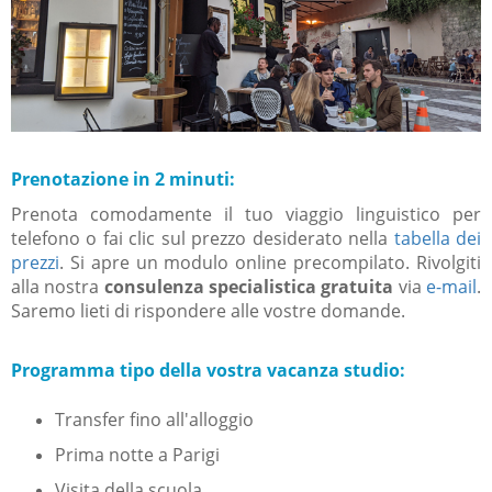
Prenotazione in 2 minuti:
Prenota comodamente il tuo viaggio linguistico per
telefono o fai clic sul prezzo desiderato nella
tabella dei
prezzi
.
Si apre un modulo online precompilato. Rivolgiti
al
la nostra
consulenza specialistica gratuita
via
e-mail
.
Saremo lieti di rispondere alle vostre domande.
Programma tipo della vostra vacanza studio:
Transfer fino all'alloggio
Prima notte a Parigi
Visita della scuola