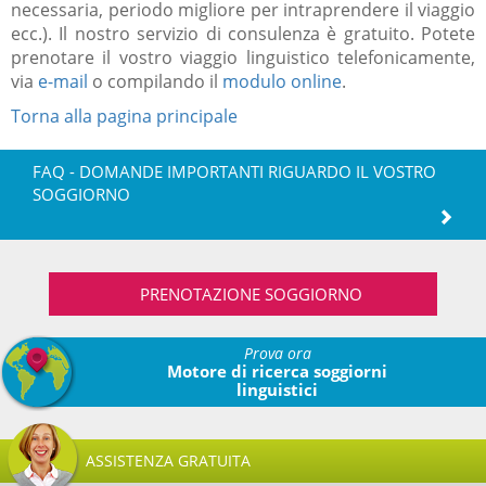
necessaria, periodo migliore per intraprendere il viaggio
ecc.). Il nostro servizio di consulenza è gratuito. Potete
prenotare il vostro viaggio linguistico telefonicamente,
via
e-mail
o compilando il
modulo online
.
Torna alla pagina principale
FAQ - DOMANDE IMPORTANTI RIGUARDO IL VOSTRO
SOGGIORNO
PRENOTAZIONE SOGGIORNO
Prova ora
Motore di ricerca soggiorni
linguistici
ASSISTENZA GRATUITA