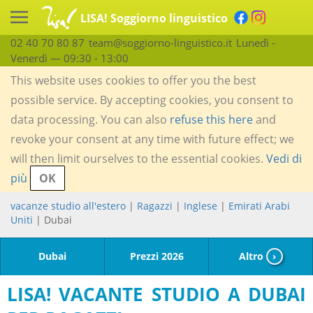
LISA! Soggiorno linguistico
02 40 70 80 87
team@soggiorno-linguistico.it
Lunedì -
Venerdì — 09:30 - 13:00
This website uses cookies to offer you the best
possible service. By accepting cookies, you consent to
data processing. You can also
refuse this here
and
revoke your consent at any time with future effect; we
will then limit ourselves to the essential cookies.
Vedi di
più
OK
vacanze studio all'estero
|
Ragazzi
|
Inglese
|
Emirati Arabi
Uniti
| Dubai
Dubai
Prezzi 2026
Altro
›
LISA! VACANTE STUDIO A DUBAI