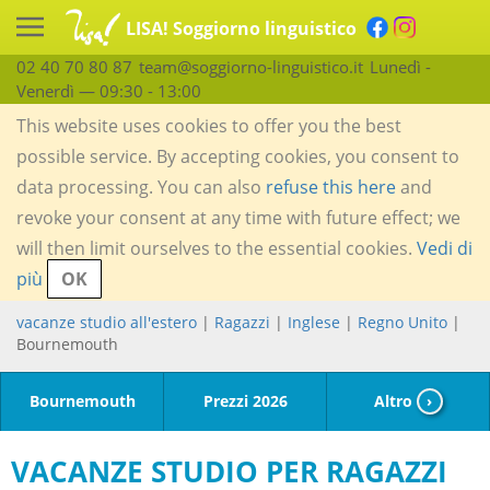
LISA! Soggiorno linguistico
02 40 70 80 87
team@soggiorno-linguistico.it
Lunedì -
Venerdì — 09:30 - 13:00
This website uses cookies to offer you the best
possible service. By accepting cookies, you consent to
data processing. You can also
refuse this here
and
revoke your consent at any time with future effect; we
will then limit ourselves to the essential cookies.
Vedi di
più
OK
vacanze studio all'estero
|
Ragazzi
|
Inglese
|
Regno Unito
|
Bournemouth
Bournemouth
Prezzi 2026
Altro
›
VACANZE STUDIO PER RAGAZZI