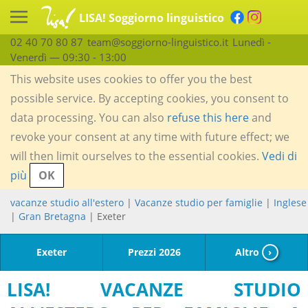
LISA! Soggiorno linguistico
02 40 70 80 87
team@soggiorno-linguistico.it
Lunedì -
Venerdì — 09:30 - 13:00
This website uses cookies to offer you the best
possible service. By accepting cookies, you consent to
data processing. You can also
refuse this here
and
revoke your consent at any time with future effect; we
will then limit ourselves to the essential cookies.
Vedi di
più
OK
vacanze studio all'estero
|
Vacanze studio per famiglie
|
Inglese
|
Gran Bretagna
| Exeter
Exeter
Prezzi 2026
Altro
›
LISA! VACANZE STUDIO