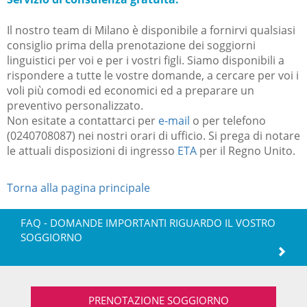
Il nostro team di Milano è disponibile a fornirvi qualsiasi
consiglio prima della prenotazione dei soggiorni
linguistici per voi e per i vostri figli. Siamo disponibili a
rispondere a tutte le vostre domande, a cercare per voi i
voli più comodi ed economici ed a preparare un
preventivo personalizzato.
Non esitate a contattarci per
e-mail
o per telefono
(0240708087) nei nostri orari di ufficio.
Si prega di notare
le attuali disposizioni di ingresso
ETA
per il Regno Unito.
Torna alla pagina principale
FAQ - DOMANDE IMPORTANTI RIGUARDO IL VOSTRO
SOGGIORNO
PRENOTAZIONE SOGGIORNO