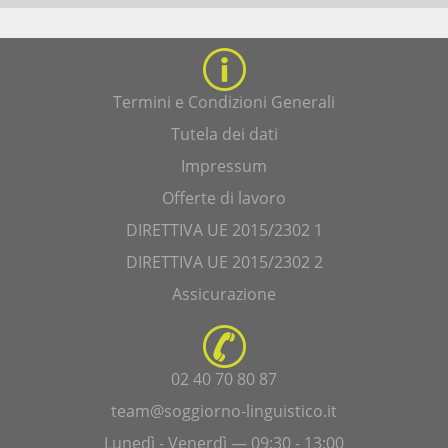
Termini e Condizioni Generali
Tutela dei dati
Impressum
Offerte di lavoro
DIRETTIVA UE 2015/2302 1
DIRETTIVA UE 2015/2302 2
Assicurazione
02 40 70 80 87
team@soggiorno-linguistico.it
Lunedì - Venerdì — 09:30 - 13:00