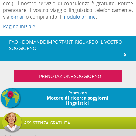
ecc.). Il nostro servizio di consulenza è gratuito. Potete
prenotare il vostro viaggio linguistico telefonicamente,
via
e-mail
o compilando il
modulo online
.
Pagina iniziale
FAQ - DOMANDE IMPORTANTI RIGUARDO IL VOSTRO
SOGGIORNO
PRENOTAZIONE SOGGIORNO
Prova ora
Motore di ricerca soggiorni
linguistici
ASSISTENZA GRATUITA