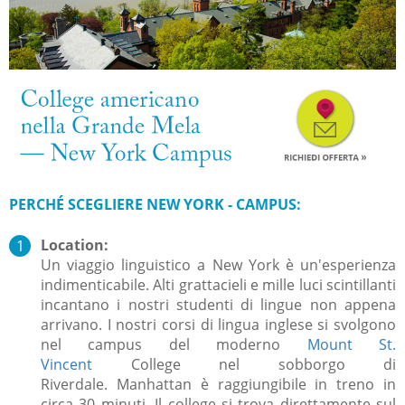
PERCH
É
SCEGLIERE
NEW YORK - CAMPUS:
Location:
Un viaggio linguistico a New York è un'esperienza
indimenticabile.
Alti grattacieli e mille luci scintillanti
incantano i nostri studenti di lingue non appena
arrivano.
I nostri corsi di lingua inglese si svolgono
nel campus del moderno
Mount St.
Vincent
College
nel sobborgo di
Riverdale.
Manhattan è raggiungibile in treno in
circa 30 minuti.
Il college si trova direttamente sul