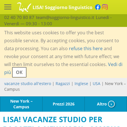
LISA! Soggiorno linguistico
02 40 70 80 87
team@soggiorno-linguistico.it
Lunedì -
Venerdì — 09:30 - 13:00
This website uses cookies to offer you the best
possible service. By accepting cookies, you consent to
data processing. You can also
refuse this here
and
revoke your consent at any time with future effect; we
will then limit ourselves to the essential cookies.
Vedi di
più
OK
vacanze studio all'estero
|
Ragazzi
|
Inglese
|
USA
| New York –
Campus
New York –
Prezzi 2026
Altro
›
Campus
LISA! VACANZE STUDIO PER