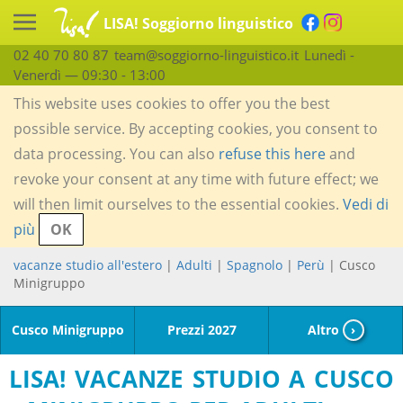
LISA! Soggiorno linguistico
02 40 70 80 87
team@soggiorno-linguistico.it
Lunedì -
Venerdì — 09:30 - 13:00
This website uses cookies to offer you the best
possible service. By accepting cookies, you consent to
data processing. You can also
refuse this here
and
revoke your consent at any time with future effect; we
will then limit ourselves to the essential cookies.
Vedi di
più
OK
vacanze studio all'estero
|
Adulti
|
Spagnolo
|
Perù
| Cusco
Minigruppo
Cusco Minigruppo
Prezzi 2027
Altro
›
LISA! VACANZE STUDIO A CUSCO