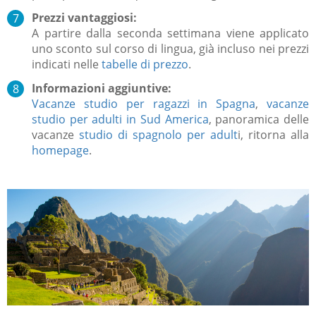
Prezzi vantaggiosi:
A partire dalla seconda settimana viene applicato
uno sconto sul corso di lingua, già incluso nei prezzi
indicati nelle
tabelle di prezzo
.
Informazioni aggiuntive:
Vacanze studio per ragazzi in Spagna
,
vacanze
studio per adulti in Sud America
, panoramica delle
vacanze
studio di spagnolo per adult
i, ritorna alla
homepage
.