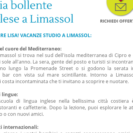
RE LISA! VACANZE STUDIO A LIMASSOL:
el cuore del Mediterraneo:
Limassol si trova nel sud dell'isola mediterranea di Cipro e 
i sole all'anno. La sera, gente del posto e turisti si incontra
ano lungo la Promenade Street o si godono la serata 
o bar con vista sul mare scintillante. Intorno a Limass
i costa incontaminata che ti invitano a scoprire e nuotare.
 lingue:
cuola di lingua inglese nella bellissima città costiera 
toranti e caffetterie. Dopo la lezione, puoi esplorare le at
o o con nuovi amici.
i internazionali: