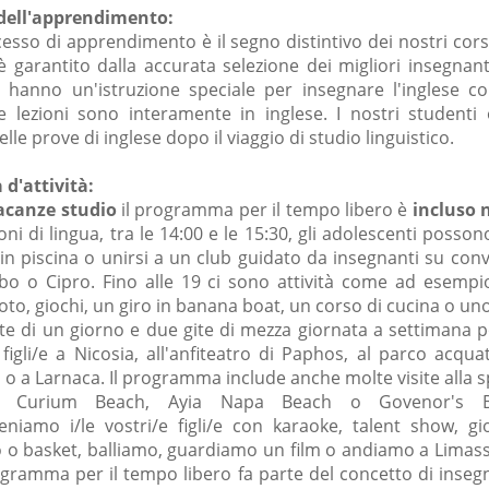
 dell'apprendimento:
esso di apprendimento è il segno distintivo dei nostri corsi
è garantito dalla accurata selezione dei migliori insegnant
e hanno un'istruzione speciale per insegnare l'inglese c
Le lezioni sono interamente in inglese. I nostri studenti
elle prove di inglese dopo il viaggio di studio linguistico.
d'attività:
acanze studio
il programma per il tempo libero è
incluso 
oni di lingua, tra le 14:00 e le 15:30, gli adolescenti posson
i in piscina o unirsi a un club guidato da insegnanti su con
 cibo o Cipro. Fino alle 19 ci sono attività come ad esempi
oto, giochi, un giro in banana boat, un corso di cucina o u
ite di un giorno e due gite di mezza giornata a settimana 
e figli/e a Nicosia, all'anfiteatro di Paphos, al parco acqua
 a Larnaca. Il programma include anche molte visite alla s
 Curium Beach, Ayia Napa Beach o Govenor's B
teniamo i/le vostri/e figli/e con karaoke, talent show, g
io o basket, balliamo, guardiamo un film o andiamo a Limas
gramma per il tempo libero fa parte del concetto di inse