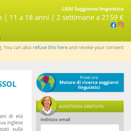
LISA! Soggiorno linguistico
o | 11 a 18 anni | 2 settimane a 2159 €
0
g. You can also
refuse this here
and revoke your consent
Prova ora
SSOL
Motore di ricerca soggiorni
linguistici
ASSISTENZA GRATUITA
ani di età
Indirizzo email
gua inglese
zati sulla