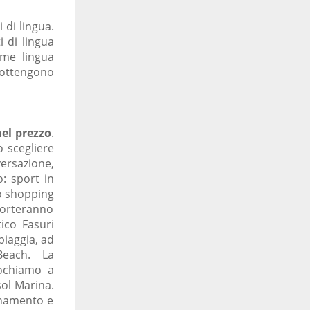
 di lingua.
i di lingua
ome lingua
 ottengono
nel prezzo
.
o scegliere
versazione,
o: sport in
no shopping
porteranno
tico Fasuri
piaggia, ad
each. La
iochiamo a
sol Marina.
gnamento e