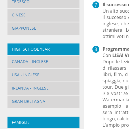
TEDESCO
Il successo
Un alto succ
CINESE
Il successo 
inglese, ch
GIAPPONESE
straniera. 
ottimi voti n
Programma 
HIGH SCHOOL YEAR
Con
LISA! V
Dopo le lezi
CANADA - INGLESE
di rilassars
libri, film,
USA - INGLESE
spiaggia, nu
tour. Due g
IRLANDA - INGLESE
i/le vostri/
Watermania o
GRAN BRETAGNA
esempio a
sera intrat
bingo, calc
FAMIGLIE
L'ampio pro