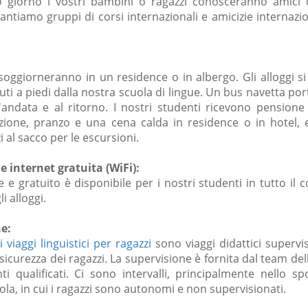
o giorno i vostri bambini o ragazzi conosceranno amici d
tiamo gruppi di corsi internazionali e amicizie internazio
li soggiorneranno in un residence o in albergo. Gli alloggi s
uti a piedi dalla nostra scuola di lingue. Un bus navetta port
l'andata e al ritorno. I nostri studenti ricevono pensione
zione, pranzo e una cena calda in residence o in hotel,
i al sacco per le escursioni.
 internet gratuita (WiFi):
e e gratuito è disponibile per i nostri studenti in tutto il co
i alloggi.
ne:
i viaggi linguistici per ragazzi
sono viaggi didattici supervi
 sicurezza dei ragazzi. La supervisione è fornita dal team del
ti qualificati. Ci sono intervalli, principalmente nello s
ola, in cui i ragazzi sono autonomi e non supervisionati.