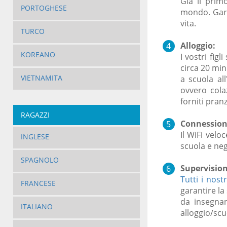
Già il prim
PORTOGHESE
mondo. Garan
vita.
TURCO
Alloggio:
KOREANO
I vostri fig
circa 20 min
VIETNAMITA
a scuola al
ovvero cola
forniti pranz
RAGAZZI
Connessione
Il WiFi veloc
INGLESE
scuola e negl
SPAGNOLO
Supervisio
Tutti i nostr
FRANCESE
garantire la
da insegnan
ITALIANO
alloggio/scu