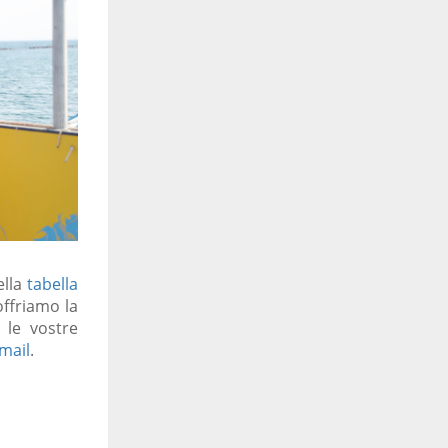
ella
tabella
ffriamo la
 le vostre
mail
.