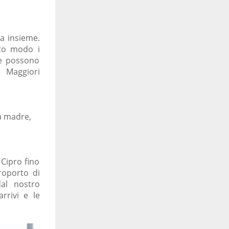
za insieme.
sto modo i
ie possono
. Maggiori
ua madre,
 Cipro fino
eroporto di
dal nostro
rrivi e le