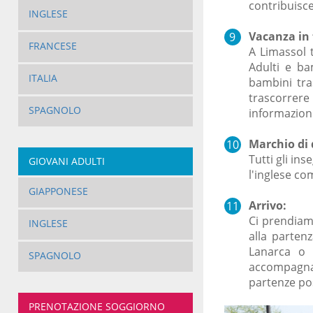
contribuisce
INGLESE
Vacanza in 
FRANCESE
A Limassol 
Adulti e ba
ITALIA
bambini tra
trascorrere
SPAGNOLO
informazioni
Marchio di 
Tutti gli in
GIOVANI ADULTI
l'inglese co
GIAPPONESE
Arrivo:
Ci prendiamo
INGLESE
alla partenz
Lanarca o 
SPAGNOLO
accompagnat
partenze po
PRENOTAZIONE SOGGIORNO