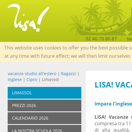
02 40 70 80 87
te
This website uses cookies to offer you the best possible 
at any time with future effect; we will then limit ourselves
vacanze studio all'estero
|
Ragazzi
|
Inglese
|
Cipro
| Limassol
LISA! VA
LIMASSOL
Impara l'inglese
PREZZI 2026
LISA! Vacanze 
CALENDARIO 2026
compresa tra 11 e
di alta qualità
LA NOSTRA SCUOLA 2026