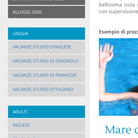
bellissima isol
con supervisione
ALLOGGI 2026
Esempio di prezz
LINGUA
VACANZE STUDIO D'INGLESE
VACANZE STUDIO DI SPAGNOLO
VACANZE STUDIO DI FRANCESE
VACANZE STUDIO D'ITALIANO
ADULTI
INGLESE