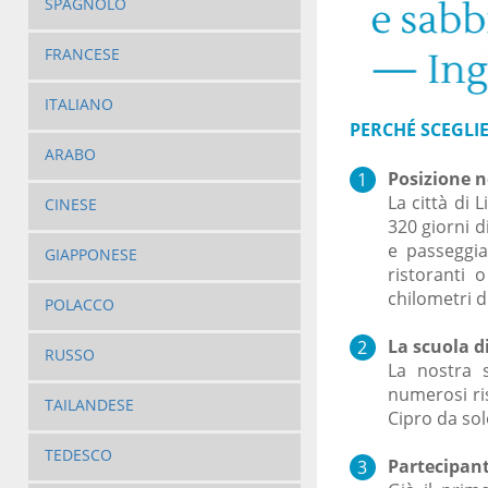
SPAGNOLO
FRANCESE
ITALIANO
PERCH
É
SCEGLIE
ARABO
Posizione n
La città di 
CINESE
320 giorni d
e passeggi
GIAPPONESE
ristoranti 
chilometri d
POLACCO
La scuola di
RUSSO
La nostra s
numerosi ris
TAILANDESE
Cipro da sol
TEDESCO
Partecipant