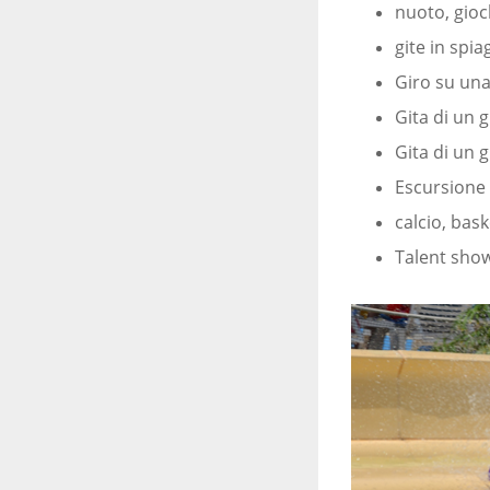
nuoto, gioc
gite in spia
Giro su un
Gita di un 
Gita di un 
Escursione 
calcio, bask
Talent show