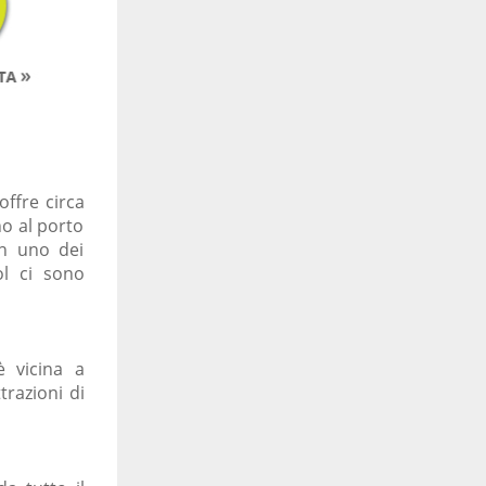
offre circa
no al porto
in uno dei
ol ci sono
è vicina a
trazioni di