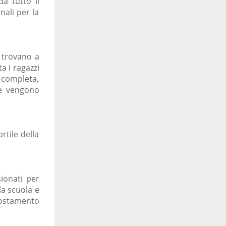
a tutto il
nali per la
i trovano a
a i ragazzi
 completa,
 e vengono
rtile della
sionati per
la scuola e
postamento