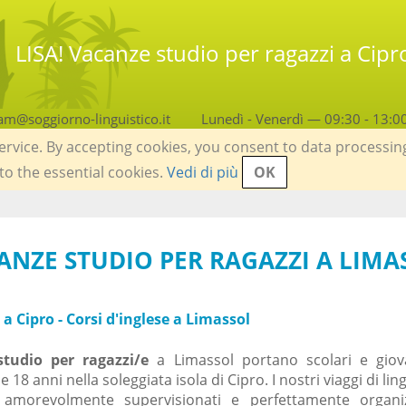
LISA! Vacanze studio per ragazzi a Cipr
am@soggiorno-linguistico.it
Lunedì - Venerdì — 09:30 - 13:0
service. By accepting cookies, you consent to data processin
 to the essential cookies.
Vedi di più
OK
CANZE STUDIO PER RAGAZZI A LIMA
 a Cipro - Corsi d'inglese a Limassol
studio per ragazzi/e
a Limassol portano scolari e giov
 18 anni nella soleggiata isola di Cipro. I nostri viaggi di lin
, amorevolmente supervisionati e perfettamente organiz